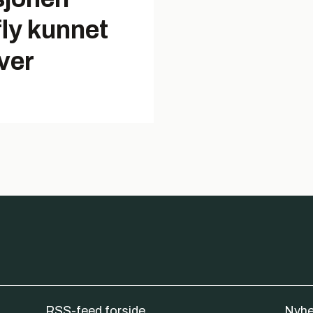
fly kunnet
ver
RSS-feed forside
Nyhe