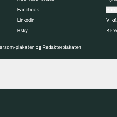
Facebook
Samt
Linkedin
Vilkå
Bsky
KI-re
varsom-plakaten
og
Redaktørplakaten