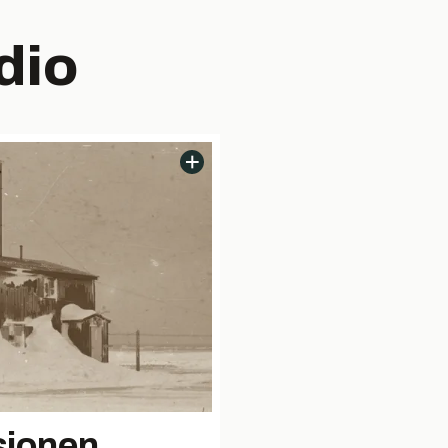
dio
sjonen