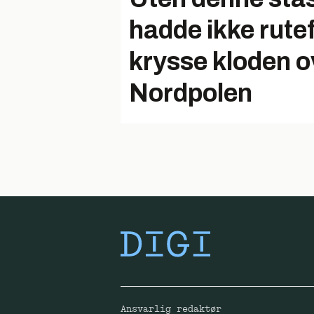
hadde ikke rute
krysse kloden o
Nordpolen
Ansvarlig redaktør