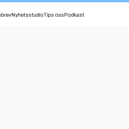
sbrev
Nyhetsstudio
Tips oss
Podkast