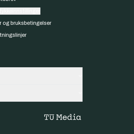
ykkeinnstillinger
r og bruksbetingelser
tningslinjer