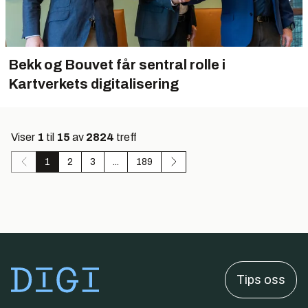
Bekk og Bouvet får sentral rolle i
Kartverkets digitalisering
Viser
1
til
15
av
2824
treff
1
2
3
...
189
Tips oss