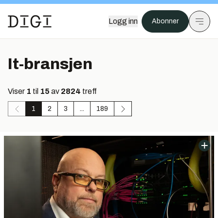
Logg inn
Abonner
It-bransjen
Viser
1
til
15
av
2824
treff
1
2
3
...
189