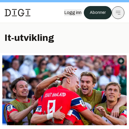
Logg inn
Abonner
It-utvikling