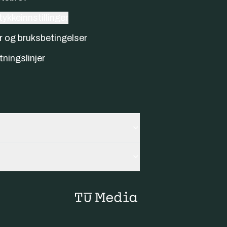
ykkeinnstillinger
r og bruksbetingelser
tningslinjer