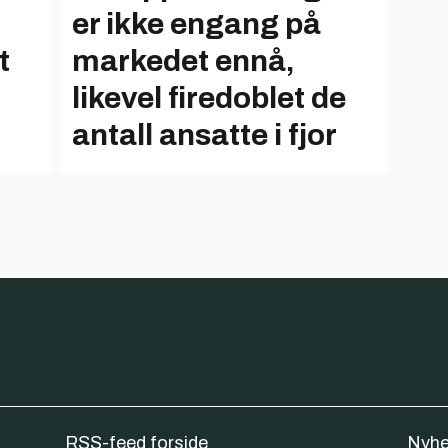
er ikke engang på
t
markedet ennå,
likevel firedoblet de
antall ansatte i fjor
RSS-feed forside
Nyhe