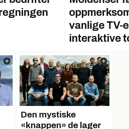
yregningen
oppmerksom
vanlige TV-er
interaktive 
Den mystiske
«knappen» de lager