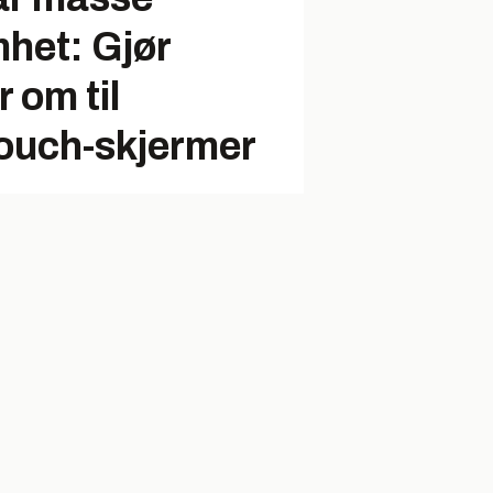
het: Gjør
 om til
touch-skjermer