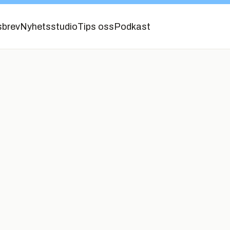
sbrev
Nyhetsstudio
Tips oss
Podkast