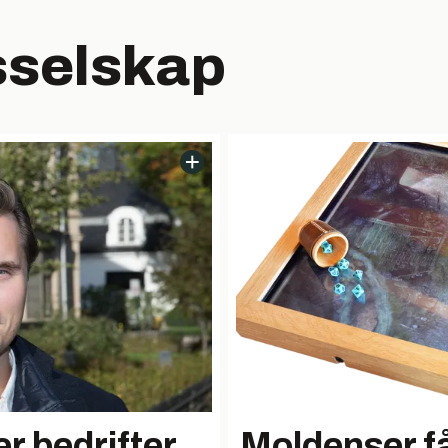
sselskap
r bedrifter
Moldenser f