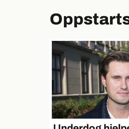
Oppstart
Underdog hjelpe