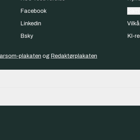
Facebook
Samt
Linkedin
Vilkå
Bsky
KI-re
varsom-plakaten
og
Redaktørplakaten