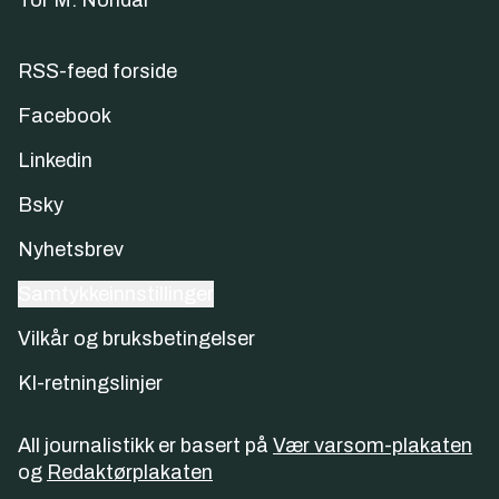
Tor M. Nondal
RSS-feed forside
Facebook
Linkedin
Bsky
Nyhetsbrev
Samtykkeinnstillinger
Vilkår og bruksbetingelser
KI-retningslinjer
All journalistikk er basert på
Vær varsom-plakaten
og
Redaktørplakaten