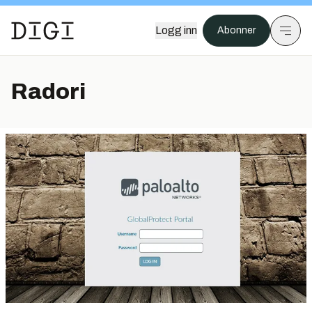
Logg inn
Abonner
Radori