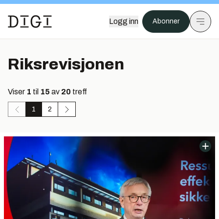
Logg inn
Abonner
Riksrevisjonen
Viser
1
til
15
av
20
treff
1
2