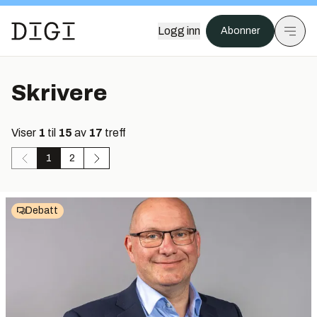
Logg inn
Abonner
Skrivere
Viser
1
til
15
av
17
treff
1
2
Debatt