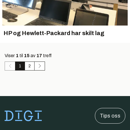
HP og Hewlett-Packard har skilt lag
Viser
1
til
15
av
17
treff
1
2
Tips oss