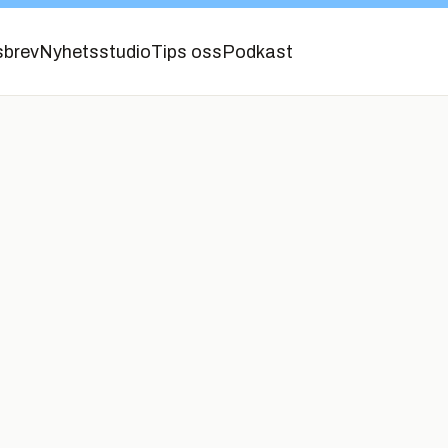
sbrev
Nyhetsstudio
Tips oss
Podkast