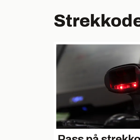
Strekkode
Pass på strekk