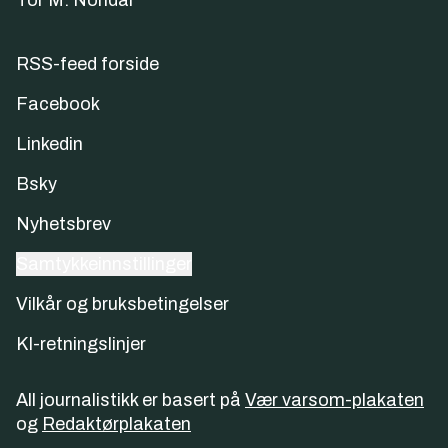
Tor M. Nondal
RSS-feed forside
Facebook
Linkedin
Bsky
Nyhetsbrev
Samtykkeinnstillinger
Vilkår og bruksbetingelser
KI-retningslinjer
All journalistikk er basert på
Vær varsom-plakaten
og
Redaktørplakaten