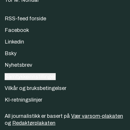
Tor M. Nondal
RSS-feed forside
Facebook
Linkedin
Bsky
Nyhetsbrev
Samtykkeinnstillinger
Vilkår og bruksbetingelser
KI-retningslinjer
All journalistikk er basert på
Vær varsom-plakaten
og
Redaktørplakaten