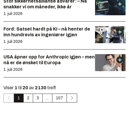
Stor sikkerhetsallianse advarer: – Nå
snakker vi om måneder, ikke år
1. juli 2026
Ford: Satset hardt på KI – nå henter de
inn hundrevis av ingeniører igjen
1. juli 2026
USA åpner opp for Anthropic igjen – men
nå er de ønsket til Europa
1. juli 2026
Viser
1
til
20
av
2130
treff
1
2
3
...
107