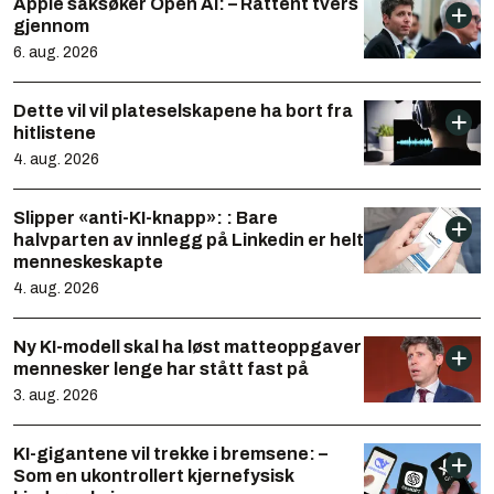
Apple saksøker Open AI: – Råttent tvers
gjennom
6. aug. 2026
Dette vil vil plateselskapene ha bort fra
hitlistene
4. aug. 2026
Slipper «anti-KI-knapp»: : Bare
halvparten av innlegg på Linkedin er helt
menneskeskapte
4. aug. 2026
Ny KI-modell skal ha løst matteoppgaver
mennesker lenge har stått fast på
3. aug. 2026
KI-gigantene vil trekke i bremsene: –
Som en ukontrollert kjernefysisk