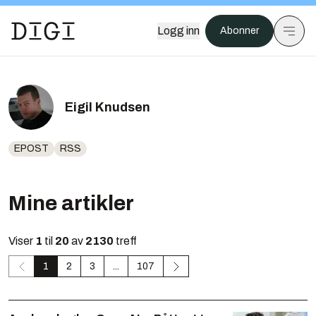
Logg inn
Abonner
Eigil Knudsen
EPOST
RSS
Mine artikler
Viser
1
til
20
av
2130
treff
1
2
3
...
107