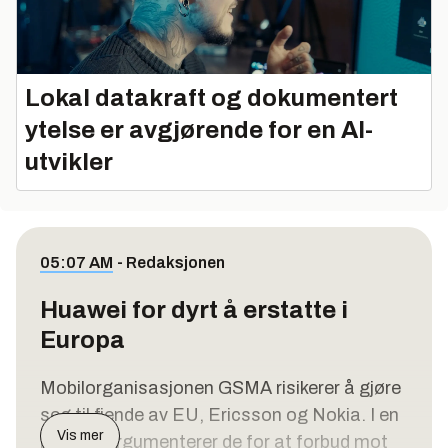
Lokal datakraft og dokumentert
ytelse er avgjørende for en AI-
utvikler
05:07 AM
-
Redaksjonen
Huawei for dyrt å erstatte i
Europa
Mobilorganisasjonen GSMA risikerer å gjøre
seg til fiende av EU, Ericsson og Nokia. I en
Vis mer
rapport argumenterer de for at forbud mot