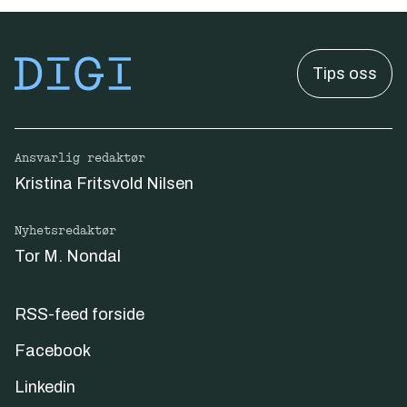
Globalconnect-kunde. Telenor Norge-sjef
Birgitte Engebretsen sier at det var
konkurranse om å få kjøpe et så godt og
Tips oss
veldrevet selskap. Hun sier det er store
skalafordeler for Telenor å eie mer
fiberinfrastruktur, fordi de da kan krysselge
Ansvarlig redaktør
sikkerhet og underholdning.
Kristina Fritsvold Nilsen
Nyhetsredaktør
Tor M. Nondal
RSS-feed forside
Facebook
Linkedin