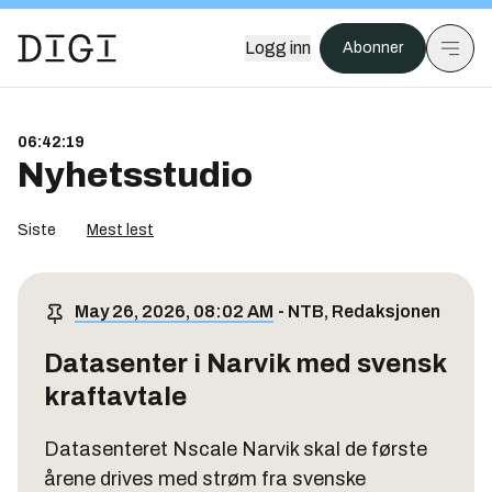
Logg inn
Abonner
06:42:20
Nyhetsstudio
Siste
Mest lest
May 26, 2026, 08:02 AM
-
NTB
,
Redaksjonen
Datasenter i Narvik med svensk
kraftavtale
Datasenteret Nscale Narvik skal de første
årene drives med strøm fra svenske