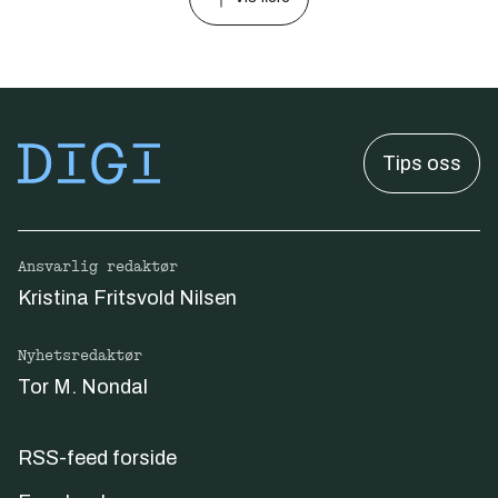
Konsernsjef Patrik Hofbauer sier mobil, tv
og samfunnskritiske
kommunikasjonstjenester utvikles sterkt i
Sverige. Her er etterspørselen stor både fra
offentlig og privat sektor.
Tips oss
Ansvarlig redaktør
Kristina Fritsvold Nilsen
Nyhetsredaktør
Tor M. Nondal
RSS-feed forside