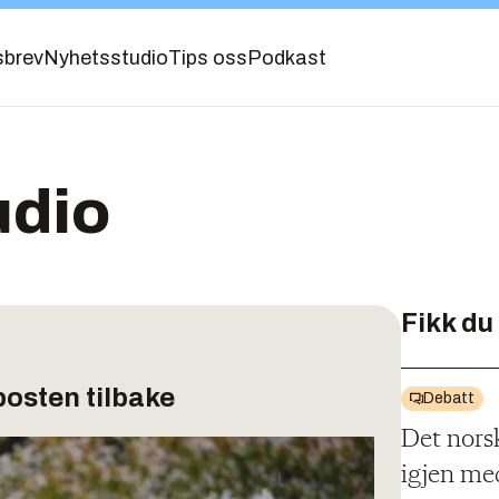
sbrev
Nyhetsstudio
Tips oss
Podkast
udio
Fikk du
posten tilbake
Debatt
Det nors
igjen me