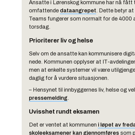
Ansatte i Lørenskog kommune har nå fått til
omfattende
dataangrepet
. Dette betyr a
Teams fungerer som normalt for de 4000 a
torsdag.
Prioriterer liv og helse
Selv om de ansatte kan kommunisere digit
nede. Kommunen opplyser at IT-avdelingen 
men at enkelte systemer vil være utilgjengel
daglig for å vurdere situasjonen.
– Hensynet til innbyggernes liv, helse og ve
pressemelding
.
Uvisshet rundt eksamen
Det er ventet at kommunen
i løpet av fre
skoleeksamener kan gjennomføres
som p