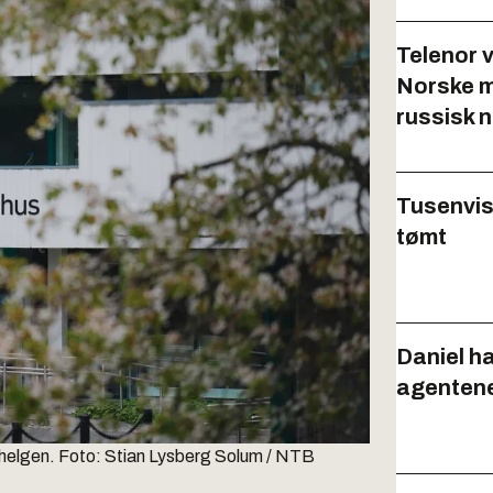
Telenor v
Norske m
russisk n
Tusenvis
tømt
Daniel har 
agentene
helgen.
Foto: Stian Lysberg Solum / NTB