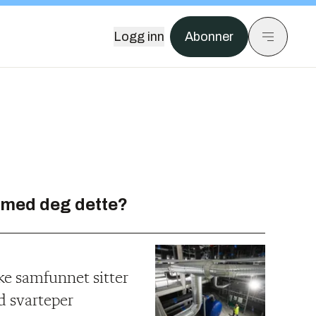
Logg inn
Abonner
 med deg dette?
ke samfunnet sitter
d svarteper