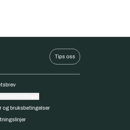
Tips oss
tsbrev
ykkeinnstillinger
r og bruksbetingelser
tningslinjer