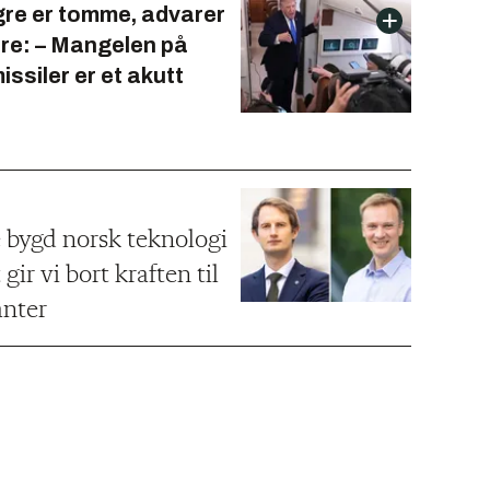
re er tomme, advarer
ere: – Mangelen på
issiler er et akutt
 bygd norsk teknologi
 gir vi bort kraften til
anter