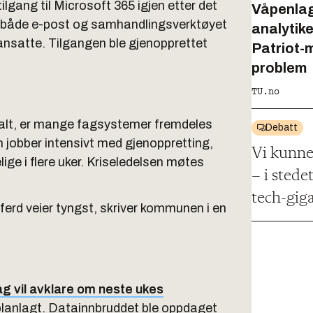
gang til Microsoft 365 igjen etter det
Våpenlag
t både e-post og samhandlingsverktøyet
analytik
nsatte. Tilgangen ble gjenopprettet
Patriot-m
problem
TU.no
alt, er mange fagsystemer fremdeles
Debatt
jobber intensivt med gjenoppretting,
Vi kunne
ige i flere uker. Kriseledelsen møtes
– i stedet
tech-gig
lferd veier tyngst, skriver kommunen i en
dag vil avklare om neste ukes
lanlagt. Datainnbruddet ble oppdaget