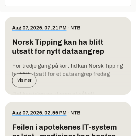
Aug 07, 2026, 07:21 PM
-
NTB
Norsk Tipping kan ha blitt
utsatt for nytt dataangrep
For tredje gang på kort tid kan Norsk Tipping
ha blitt utsatt for et dataangrep fredag
Vis mer
kveld.
Det kan igjen se ut som et såkalt
tjenestenektangrep, og de jobber med
Telenor med å løse problemet, sier
Aug 07, 2026, 02:56 PM
-
NTB
pressekontakt Pål Enger i Norsk Tipping til
Feilen i apotekenes IT-system
NRK
.