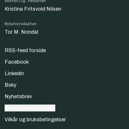
Ansvarlig redaktør
trening av modellene.
Kristina Fritsvold Nilsen
Målet er å gi språkmodellene bedre ytelse i
moderne norske språk, samtidig som
Nyhetsredaktør
produktene respekterer opphavsrett og
Tor M. Nondal
teksteierskap. Med dette går Norge foran i
en bærekraftig utvikling av tryggere og etisk
RSS-feed forside
forankrede generative språkmodeller til fri
bruk for både offentlig og privat sektor.
Facebook
Linkedin
Bsky
Nyhetsbrev
Samtykkeinnstillinger
Vilkår og bruksbetingelser