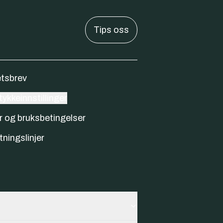
Tips oss
tsbrev
ykkeinnstillinger
r og bruksbetingelser
tningslinjer