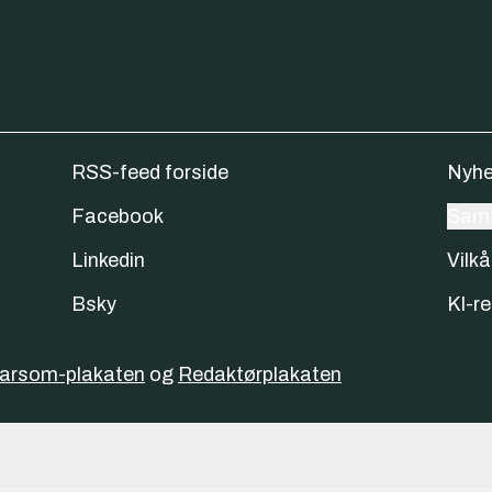
RSS-feed forside
Nyhe
Facebook
Samt
Linkedin
Vilkå
Bsky
KI-re
varsom-plakaten
og
Redaktørplakaten