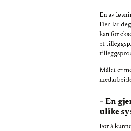
En av løsni
Den lar deg
kan for eks
et tilleggs
tilleggspro
Målet er me
medarbeide
– En gj
ulike s
For å kunne