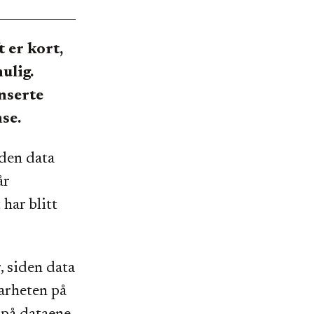
 er kort,
ulig.
nserte
nse.
gden data
år
har blitt
 siden data
barheten på