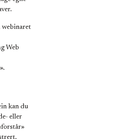
gaver.
å webinaret
ing Web
».
ein kan du
e- eller
«forstår»
strert.