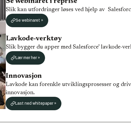
Se webinaret i reprise
Slik kan utfordringer løses ved hjelp av Salesforc
Se webinaret »
Lavkode-verktøy
Slik bygger du apper med Salesforce’ lavkode-ver
Lær mer her »
Innovasjon
Lavkode kan forenkle utviklingsprosesser og driv
innovasjon.
Last ned whitepaper »