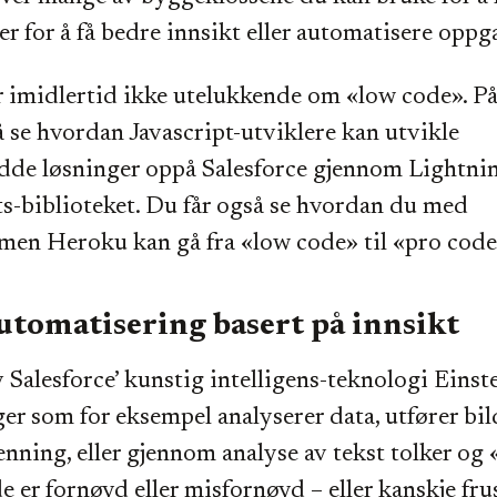
er for å få bedre innsikt eller automatisere opp
 imidlertid ikke utelukkende om «low code». P
 se hvordan Javascript-utviklere kan utvikle
dde løsninger oppå Salesforce gjennom Lightn
-biblioteket. Du får også se hvordan du med
men Heroku kan gå fra «low code» til «pro code
utomatisering basert på innsikt
v Salesforce’ kunstig intelligens-teknologi Einst
ger som for eksempel analyserer data, utfører bild
enning, eller gjennom analyse av tekst tolker og 
 er fornøyd eller misfornøyd – eller kanskje fru