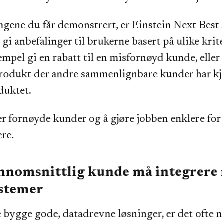
ngene du får demonstrert, er Einstein Next Best
 gi anbefalinger til brukerne basert på ulike krit
empel gi en rabatt til en misfornøyd kunde, elle
produkt der andre sammenlignbare kunder har k
duktet.
r fornøyde kunder og å gjøre jobben enklere for
re.
ennomsnittlig kunde må integrere
ystemer
 bygge gode, datadrevne løsninger, er det ofte 