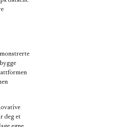
 på dataene
re
emonstrerte
 bygge
plattformen
men
novative
r deg et
lage egne