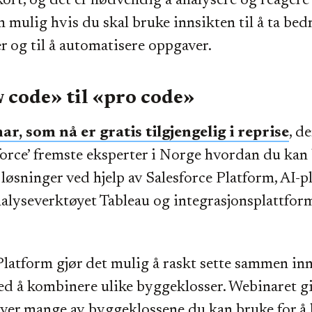
kort, og det er nødvendig å analysere og reagere
m mulig hvis du skal bruke innsikten til å ta bed
r og til å automatisere oppgaver.
 code» til «pro code»
ar, som nå er gratis tilgjengelig i reprise
, d
force’ fremste eksperter i Norge hvordan du kan
e løsninger ved hjelp av Salesforce Platform, AI-
nalyseverktøyet Tableau og integrasjonsplattfor
Platform gjør det mulig å raskt sette sammen in
ed å kombinere ulike byggeklosser. Webinaret gi
ver mange av byggeklossene du kan bruke for å 