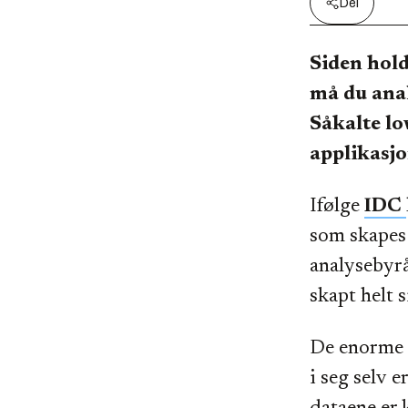
Del
Siden hold
må du anal
Såkalte lo
applikasjo
Ifølge
IDC
som skapes 
analysebyrå
skapt helt 
De enorme d
i seg selv 