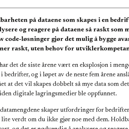
barheten på dataene som skapes i en bedrift
ysere og reagere på dataene så raskt som m
w code-løsninger gjør det mulig å bygge ava
ner raskt, uten behov for utviklerkompeta
har det de siste årene vært en eksplosjon i men
i bedrifter, og i løpet av de neste fem årene ansl
et at det vil skapes dobbelt så mye data som det 
siden digitale lagringsmedier ble oppfunnet.
atamengdene skaper utfordringer for bedrifter,
er lite verdt om du ikke gjør noe med dem. Hold