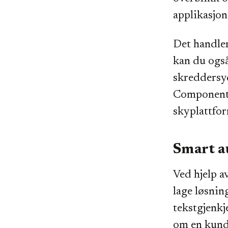
applikasjon
Det handler
kan du også
skreddersy
Components
skyplattfor
Smart a
Ved hjelp a
lage løsnin
tekstgjenkj
om en kunde