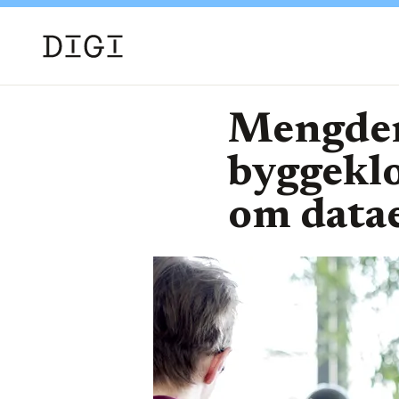
Mengden 
byggeklo
om datae