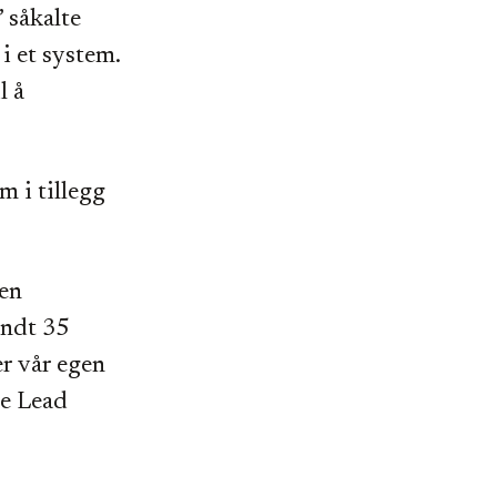
 såkalte
i et system.
l å
m i tillegg
 en
undt 35
er vår egen
te Lead