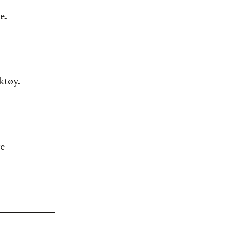
e.
ktøy.
e