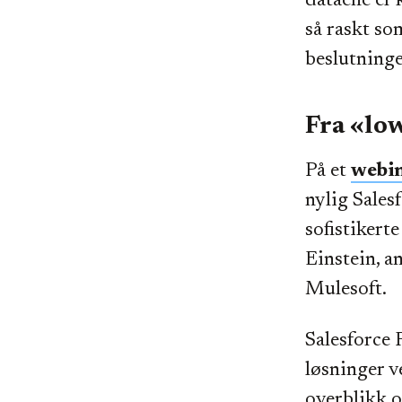
dataene er 
så raskt so
beslutninge
Fra «low
På et
webin
nylig Sales
sofistikert
Einstein, a
Mulesoft.
Salesforce 
løsninger v
overblikk o