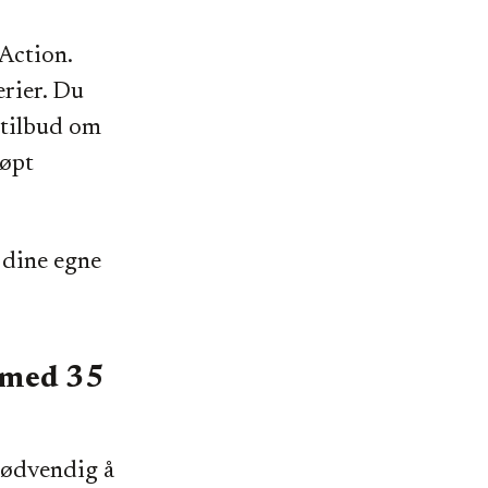
 Action.
erier. Du
r tilbud om
jøpt
 dine egne
 med 35
nødvendig å