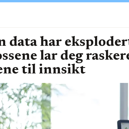
data har eksplodert
ssene lar deg rasker
ne til innsikt