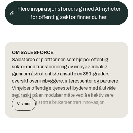
Flere inspirasjonsforedrag med AI-nyheter
for offentlig sektor finner du her.
OM SALESFORCE
Salesforce er plattformen som hjelper offentlig
sektor med transformering av innbyggerdialog
gjennom å gi offentlige ansatte en 360-graders
oversikt over innbyggere, interessenter og partnere.
Vi hjelper offentlige tjenestetilbydere med å utvikle
seg raskt på en modulær måte ved å effektivisere
tjenester og støtte brukersentrert innovasjon.
Vis mer