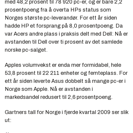
med 48,2 prosent til 78
920
pc-er, og er bare 2,2
prosentpoeng fra å overta HPs status som
Norges største pc-leverandør. For ett år siden
hadde HP et forsprang på 8,0 prosentpoeng. Da
var Acers andre plass i praksis delt med Dell: Nå er
avstanden til Dell over ti prosent av det samlede
norske pc-salget.
Apples volumvekst er enda mer formidabel, hele
53,8 prosent til 22
211
enheter og femteplass. For
ett år siden leverte Asus dobbelt så mange pc-er i
Norge som Apple. Nå er avstanden i
markedsandel redusert til 2,6 prosentpoeng.
Gartners tall for Norge i fjerde kvartal 2009 ser slik
ut: