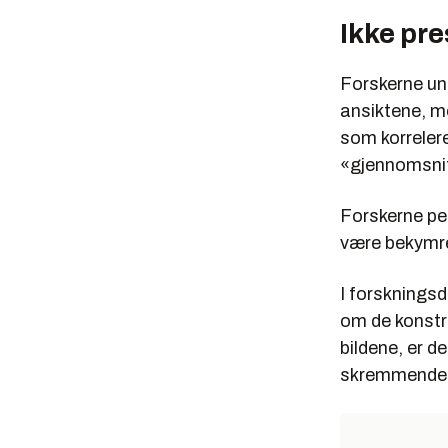
Ikke pre
Forskerne und
ansiktene, m
som korreler
«gjennomsnitt
Forskerne pe
være bekymre
I forskningsd
om de konstr
bildene, er de
skremmende l