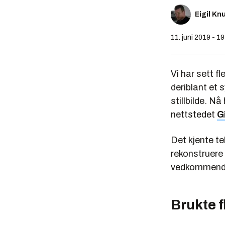
Eigil K
11. juni 2019 - 1
Vi har sett f
deriblant et
stillbilde. N
nettstedet
G
Det kjente t
rekonstruere 
vedkommend
Brukte f