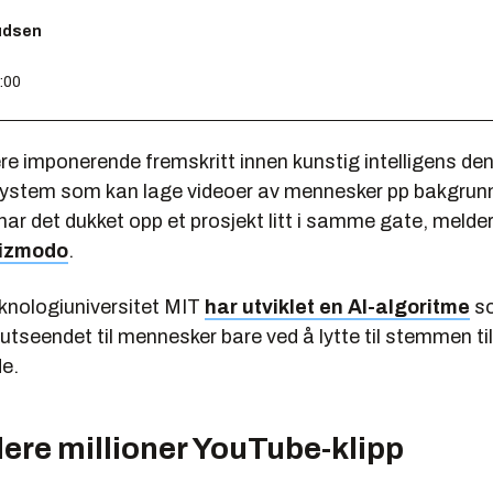
nudsen
9:00
lere imponerende fremskritt innen kunstig intelligens den
 system som kan lage videoer av mennesker pp bakgrunn
å har det dukket opp et prosjekt litt i samme gate, melde
izmodo
.
eknologiuniversitet MIT
har utviklet en AI-algoritme
s
utseendet til mennesker bare ved å lytte til stemmen til
e.
lere millioner YouTube-klipp