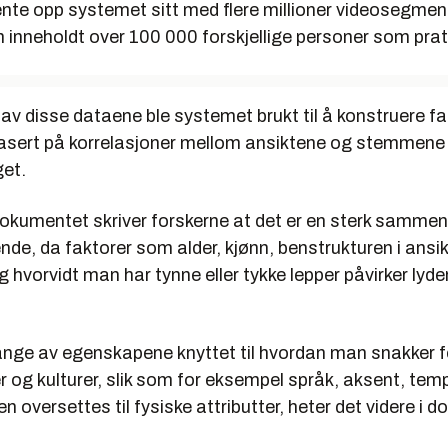
nte opp systemet sitt med flere millioner videosegmen
inneholdt over 100 000 forskjellige personer som prat
v disse dataene ble systemet brukt til å konstruere fal
sert på korrelasjoner mellom ansiktene og stemmene 
et.
dokumentet skriver forskerne at det er en sterk samm
nde, da faktorer som alder, kjønn, benstrukturen i ansi
hvorvidt man har tynne eller tykke lepper påvirker lyde
mange av egenskapene knyttet til hvordan man snakker fe
r og kulturer, slik som for eksempel språk, aksent, tem
en oversettes til fysiske attributter, heter det videre i 