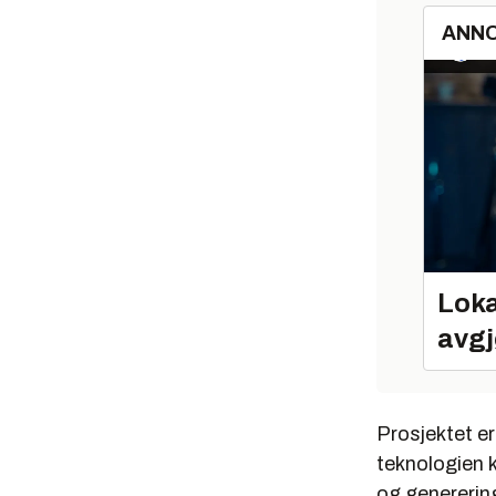
ANN
Loka
avgj
Prosjektet e
teknologien 
og genererin