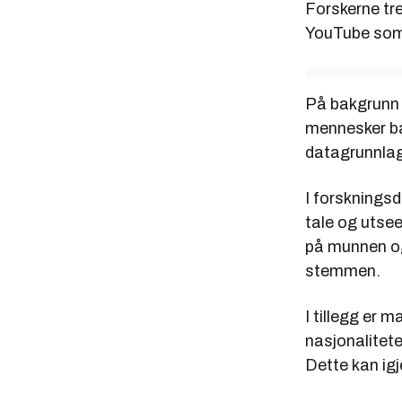
Forskerne tre
YouTube som 
På bakgrunn a
mennesker ba
datagrunnlag
I forsknings
tale og utsee
på munnen og 
stemmen.
I tillegg er 
nasjonalitete
Dette kan igj