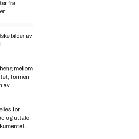
ter fra
er.
ske bilder av
i
enheng mellom
ktet, formen
n av
lles for
po og uttale.
dokumentet.