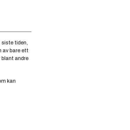
 siste tiden,
 av bare ett
r blant andre
om kan