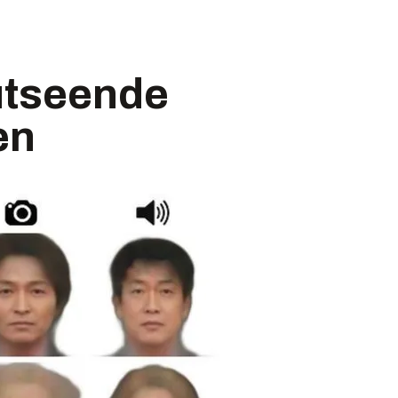
 utseende
en