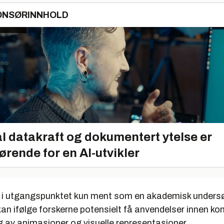
ONSØRINNHOLD
l datakraft og dokumentert ytelse er
ørende for en AI-utvikler
r i utgangspunktet kun ment som en akademisk unders
kan ifølge forskerne potensielt få anvendelser innen 
g av animasjoner og visuelle representasjoner.