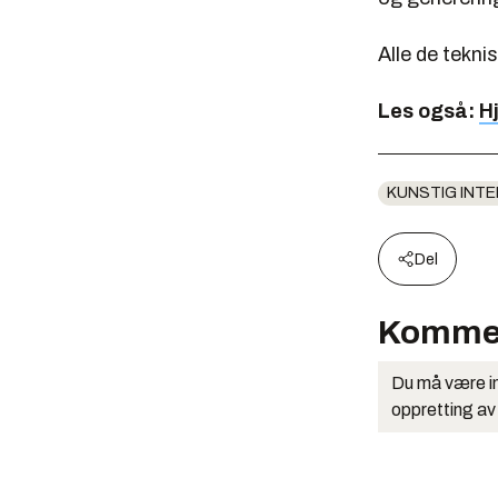
Alle de tekni
Les også:
H
KUNSTIG INTE
Del
Komme
Du må være in
oppretting av