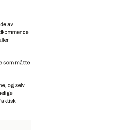
lde av
 vedkommende
ller
 de som måtte
.
ne, og selv
nelige
 faktisk