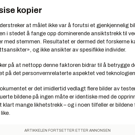
sise kopier
erstreker at målet ikke var å forutsi et gjenkjennelig bi
en i stedet å fange opp dominerende ansiktstrekk til
er med stemmen. Resultatet er dermed det forskerne ka
sansikter», og ikke ansikter av spesifikke individer.
ker på at nettopp denne faktoren bidrar til å betrygge
t på det personvernrelaterte aspektet ved teknologien
okumentet er det imidlertid vedlagt flere bilder av teste
uerte bildene på ingen måte er identiske med de opprin
t klart mange likhetstrekk – og i noen tilfeller er bildene
ike.
ARTIKKELEN FORTSETTER ETTER ANNONSEN