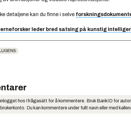
ske detaljene kan du finne i selve
forskningsdokument
jerneforsker leder bred satsing på kunstig intellige
LLIGENS
ntarer
nlogget hos Ifrågasätt for å kommentere. Bruk BankID for auto
 brukerkonto. Du kan kommentere under fullt navn eller med kalle