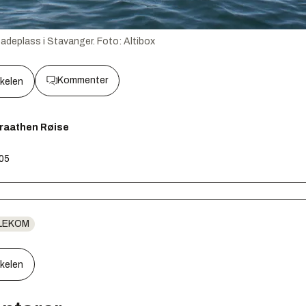
adeplass i Stavanger.
Foto:
Altibox
Kommenter
kkelen
Braathen Røise
:05
LEKOM
kkelen