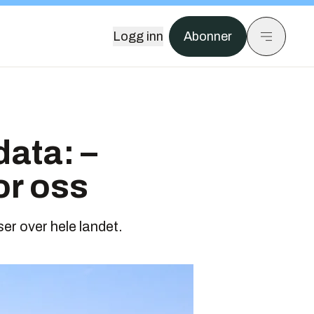
Logg inn
Abonner
data: –
or oss
r over hele landet.