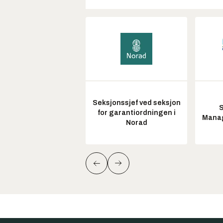
Seksjonssjef ved seksjon
S
for garantiordningen i
Manag
Norad