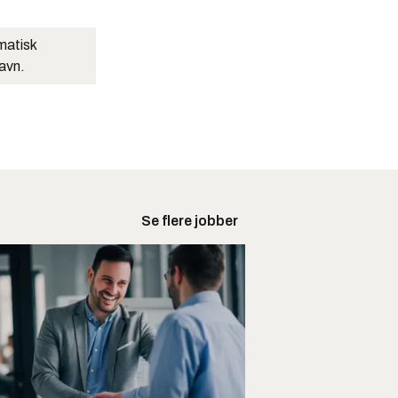
matisk
navn.
Se flere jobber