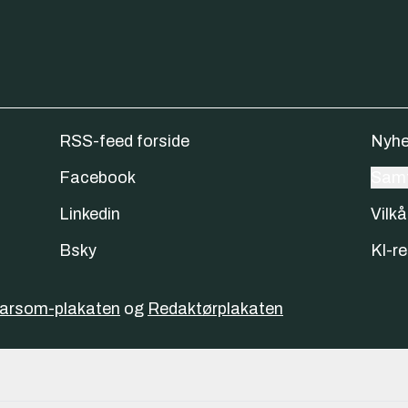
RSS-feed forside
Nyhe
Facebook
Samt
Linkedin
Vilkå
Bsky
KI-re
varsom-plakaten
og
Redaktørplakaten