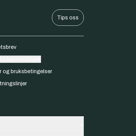
Tips oss
tsbrev
ykkeinnstillinger
r og bruksbetingelser
tningslinjer