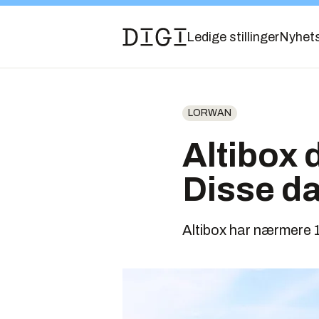
Ledige stillinger
Nyhet
LORWAN
Altibox 
Disse da
Altibox har nærmere 