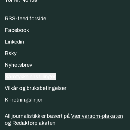
Tor M. Nondal
RSS-feed forside
Facebook
Linkedin
Bsky
Nyhetsbrev
Samtykkeinnstillinger
Vilkår og bruksbetingelser
KI-retningslinjer
All journalistikk er basert på
Vær varsom-plakaten
og
Redaktørplakaten