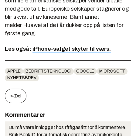
som flere amerikanske selskaper vender tilbake
med gode tall. Europeiske selskaper stagnerer og
blir skvist ut av kineserne. Blant annet
melder Huawei at de i år dukker opp på listen for
første gang.
Les også:
iPhone-salget skyter til værs.
APPLE
BEDRIFTSTEKNOLOGI
GOOGLE
MICROSOFT
NYHETSBREV
Del
Kommentarer
Du må være innlogget hos Ifrågasätt for å kommentere.
Bruk BankID for automatisk oppretting av brukerkonto.