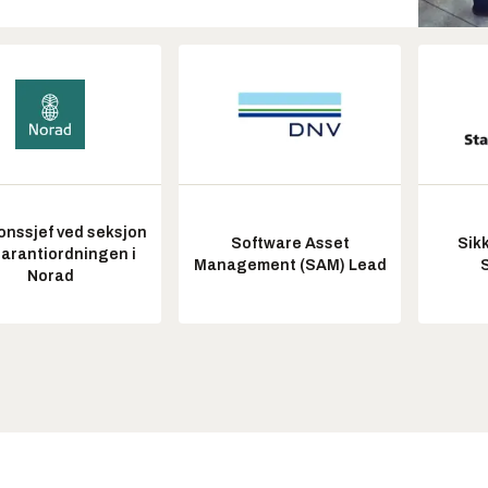
onssjef ved seksjon
Software Asset
Sik
garantiordningen i
Management (SAM) Lead
Norad