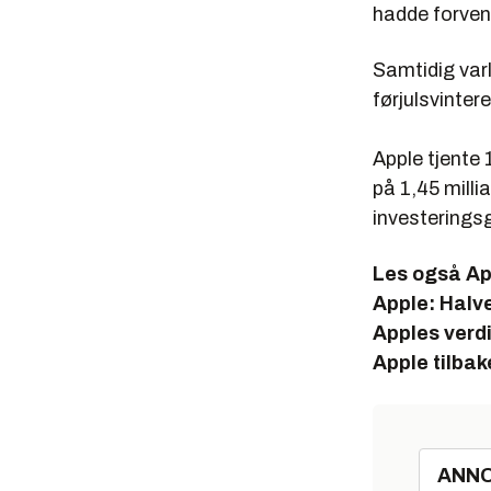
hadde forven
Samtidig varl
førjulsvintere
Apple tjente 
på 1,45 millia
investeringsg
Les også
Ap
Apple: Halve
Apples verdi
Apple tilbak
ANN