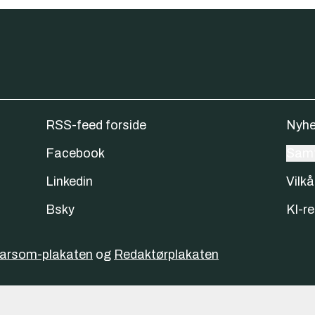
RSS-feed forside
Nyhe
Facebook
Samt
Linkedin
Vilkå
Bsky
KI-re
varsom-plakaten
og
Redaktørplakaten