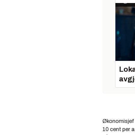
Loka
avgj
Økonomisjef F
10 cent per a