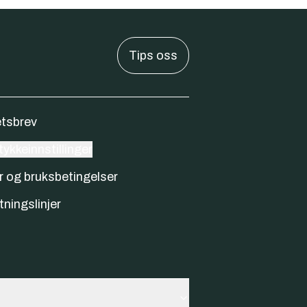
Tips oss
tsbrev
ykkeinnstillinger
r og bruksbetingelser
tningslinjer