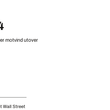
4
 mer motvind utover
t Wall Street