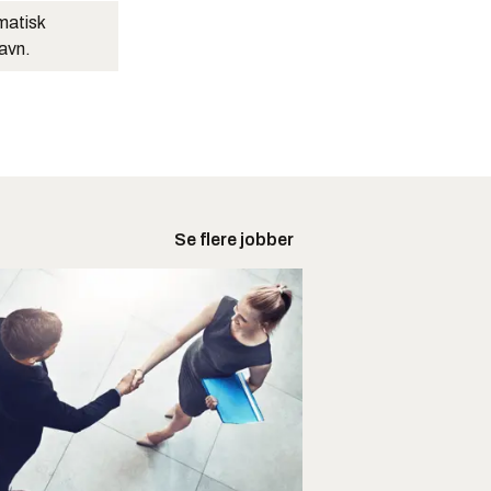
matisk
navn.
Se flere jobber