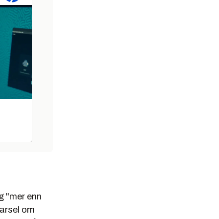
eg "mer enn
varsel om