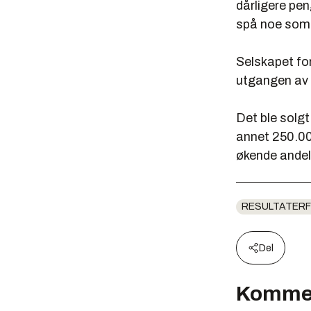
dårligere pen
spå noe som h
Selskapet for
utgangen av 
Det ble solgt
annet 250.00
økende andel
RESULTATERF
Del
Komme