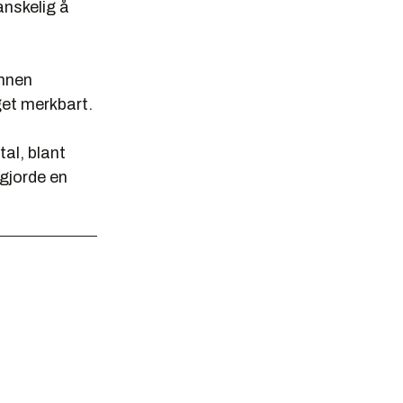
anskelig å
innen
get merkbart.
al, blant
gjorde en