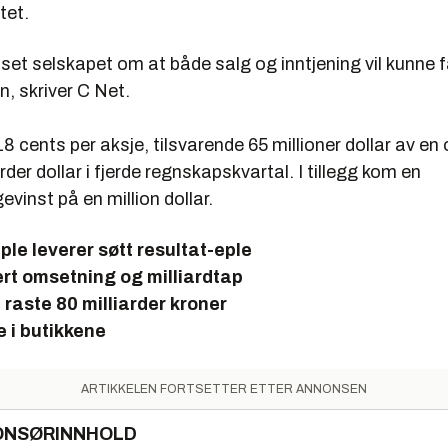
tet.
set selskapet om at både salg og inntjening vil kunne f
n, skriver C Net.
18 cents per aksje, tilsvarende 65 millioner dollar av e
rder dollar i fjerde regnskapskvartal. I tillegg kom en
evinst på en million dollar.
ple leverer søtt resultat-eple
rt omsetning og milliardtap
 raste 80 milliarder kroner
e i butikkene
ARTIKKELEN FORTSETTER ETTER ANNONSEN
ONSØRINNHOLD