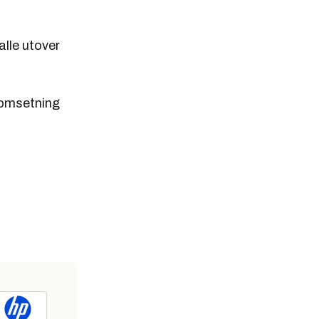
alle utover
n omsetning