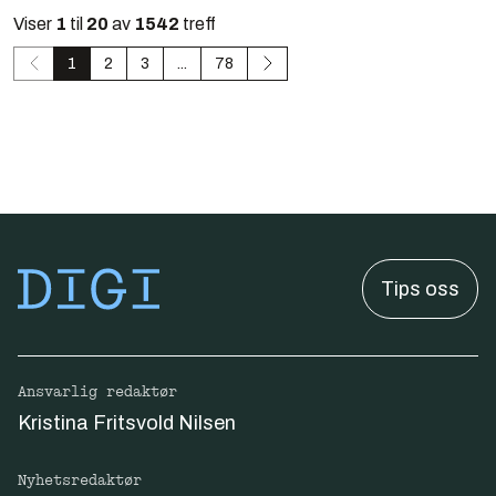
Viser
1
til
20
av
1542
treff
1
2
3
...
78
Tips oss
Ansvarlig redaktør
Kristina Fritsvold Nilsen
Nyhetsredaktør