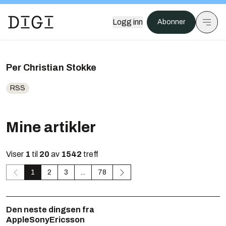
Logg inn
Abonner
Per Christian Stokke
RSS
Mine artikler
Viser
1
til
20
av
1542
treff
1
2
3
...
78
Den neste dingsen fra
AppleSonyEricsson