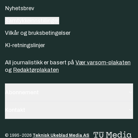
Nyhetsbrev
Samtykkeinnstillinger
Vilkår og bruksbetingelser
KI-retningslinjer
All journalistikk er basert på
Vær varsom-plakaten
og
Redaktørplakaten
Abonnement
Kontakt
© 1995-
2026
Teknisk Ukeblad Media AS