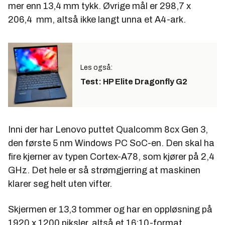
mer enn 13,4 mm tykk. Øvrige mål er 298,7 x
206,4 mm, altså ikke langt unna et A4-ark.
Les også:
Test: HP Elite Dragonfly G2
Inni der har Lenovo puttet Qualcomm 8cx Gen 3,
den første 5 nm Windows PC SoC-en. Den skal ha
fire kjerner av typen Cortex-A78, som kjører på 2,4
GHz. Det hele er så strømgjerring at maskinen
klarer seg helt uten vifter.
Skjermen er 13,3 tommer og har en oppløsning på
1920 x 1200 piksler, altså et 16:10-format.