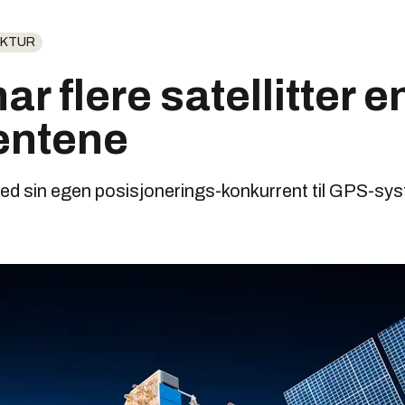
UKTUR
r flere satellitter e
entene
med sin egen posisjonerings-konkurrent til GPS-sys