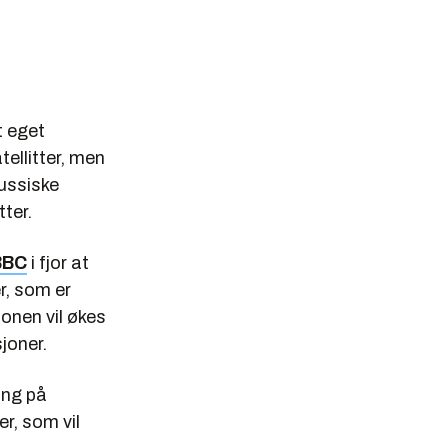
t eget
tellitter, men
russiske
ter.
BBC
i fjor at
r, som er
onen vil økes
joner.
sing på
r, som vil