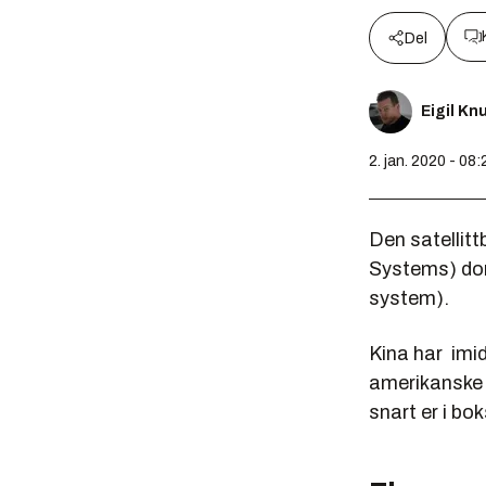
Del
Eigil K
2. jan. 2020 - 08:
Den satellit
Systems) dom
system).
Kina har imid
amerikanske 
snart er i b