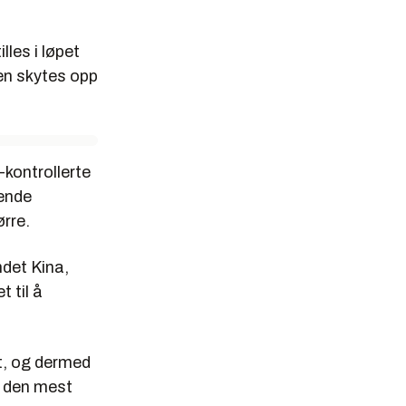
tilles i løpet
nen skytes opp
-kontrollerte
rende
ørre.
ndet Kina,
 til å
t, og dermed
r den mest