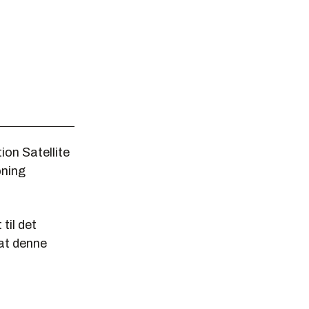
on Satellite
oning
til det
 at denne