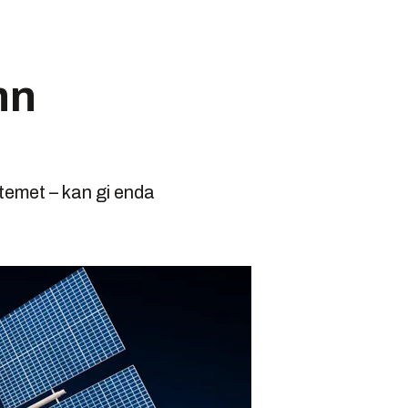
nn
temet – kan gi enda