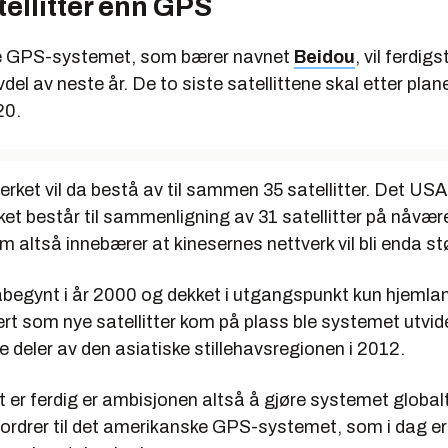
tellitter enn GPS
ke GPS-systemet, som bærer navnet
Beidou
, vil ferdigs
vdel av neste år. De to siste satellittene skal etter pla
20.
rket vil da bestå av til sammen 35 satellitter. Det USA
et består til sammenligning av 31 satellitter på nåvæ
m altså innebærer at kinesernes nettverk vil bli enda st
åbegynt i år 2000 og dekket i utgangspunkt kun hjemla
rt som nye satellitter kom på plass ble systemet utvidet
 deler av den asiatiske stillehavsregionen i 2012.
 er ferdig er ambisjonen altså å gjøre systemet global
utfordrer til det amerikanske GPS-systemet, som i dag e