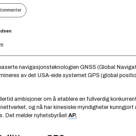
Kommenter
nudsen
26
tbaserte navigasjonsteknologien GNSS (Global Navigati
ineres av det USA-eide systemet GPS (global positi
lertid ambisjoner om å etablere en fullverdig konkurrent 
nettverket, og nå har kinesiske myndigheter kunngjort
oks. Det melder nyhetsbyrået
AP.