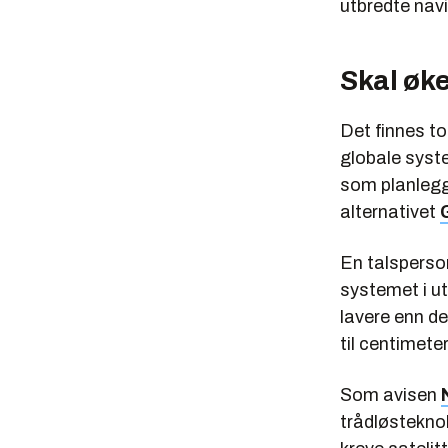
utbredte nav
Skal øk
Det finnes t
globale syst
som planlegger
alternativet
En talsperson
systemet i u
lavere enn d
til centimete
Som avisen
trådløsteknol