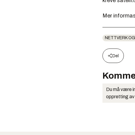
kreve sateli
Mer informas
NETTVERK OG
Del
Komme
Du må være in
oppretting av