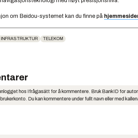
ttnavigasjonsteknologi med høyt presisjonsnivå.
jon om Beidou-systemet kan du finne på
hjemmeside
 INFRASTRUKTUR
TELEKOM
ntarer
nlogget hos Ifrågasätt for å kommentere. Bruk BankID for auto
 brukerkonto. Du kan kommentere under fullt navn eller med kalle