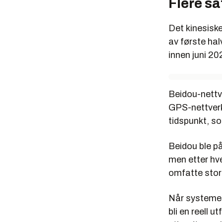
Flere sa
Det kinesis
av første hal
innen juni 20
Beidou-nettve
GPS-nettverk
tidspunkt, so
Beidou ble p
men etter hve
omfatte store
Når systemet
bli en reell 