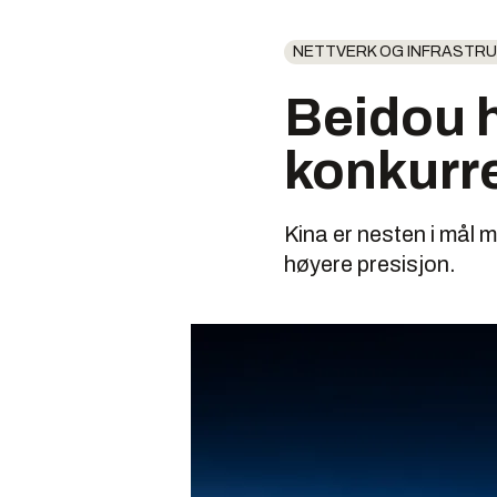
NETTVERK OG INFRASTR
Beidou ha
konkurr
Kina er nesten i mål 
høyere presisjon.