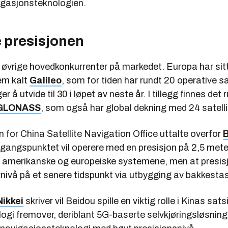
igasjonsteknologien.
e presisjonen
o øvrige hovedkonkurrenter på markedet. Europa har sit
em kalt
Galileo
, som for tiden har rundt 20 operative sa
 å utvide til 30 i løpet av neste år. I tillegg finnes det 
GLONASS
, som også har global dekning med 24 satellit
 for China Satellite Navigation Office uttalte overfor
tgangspunktet vil operere med en presisjon på 2,5 mete
e amerikanske og europeiske systemene, men at presisj
rnivå på et senere tidspunkt via utbygging av bakkestas
Nikkei
skriver vil Beidou spille en viktig rolle i Kinas sat
ogi fremover, deriblant 5G-baserte selvkjøringsløsninge