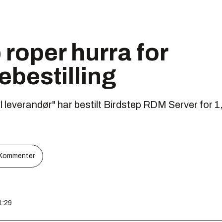
 roper hurra for
bestilling
l leverandør" har bestilt Birdstep RDM Server for 1,
Kommenter
1:29