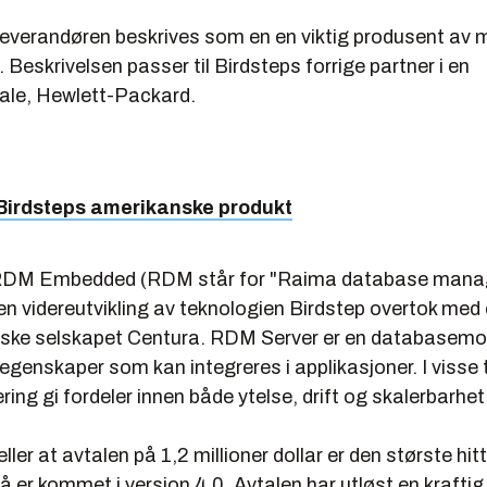
leverandøren beskrives som en en viktig produsent av 
Beskrivelsen passer til Birdsteps forrige partner i en
le, Hewlett-Packard.
 Birdsteps amerikanske produkt
d RDM Embedded (RDM står for "Raima database mana
n videreutvikling av teknologien Birdstep overtok med
ske selskapet Centura. RDM Server er en databasem
-egenskaper som kan integreres i applikasjoner. I visse ti
ering gi fordeler innen både ytelse, drift og skalerbarhet
ller at avtalen på 1,2 millioner dollar er den største hit
 er kommet i versjon 4.0. Avtalen har utløst en kraftig