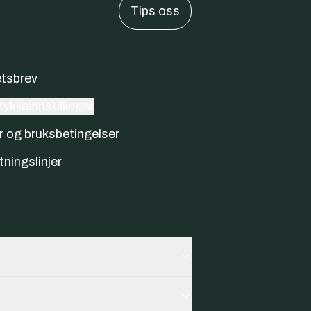
Tips oss
tsbrev
ykkeinnstillinger
r og bruksbetingelser
tningslinjer