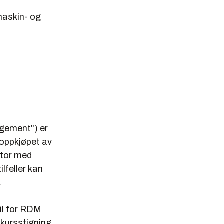
maskin- og
gement") er
 oppkjøpet av
otor med
lfeller kan
.
til for RDM
 kursstigning