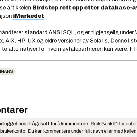
 se artikkelen
Birdstep rett opp etter database-a
ajson
iMarkedet
.
åndterer standard ANSI SQL, og er tilgjengelig under
, AIX, HP-UX og eldre versjoner av Solaris. Denne list
r to alternativer for hvem avtalepartneren kan være: HP
INANS
ntarer
nlogget hos Ifrågasätt for å kommentere. Bruk BankID for auto
 brukerkonto. Du kan kommentere under fullt navn eller med kalle