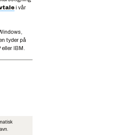
vtale
i vår
 Windows,
en tyder på
 eller IBM.
matisk
navn.