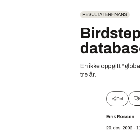
RESULTATERFINANS
Birdstep
database
En ikke oppgitt "globa
tre år.
Del
Eirik Rossen
20. des. 2002 - 1