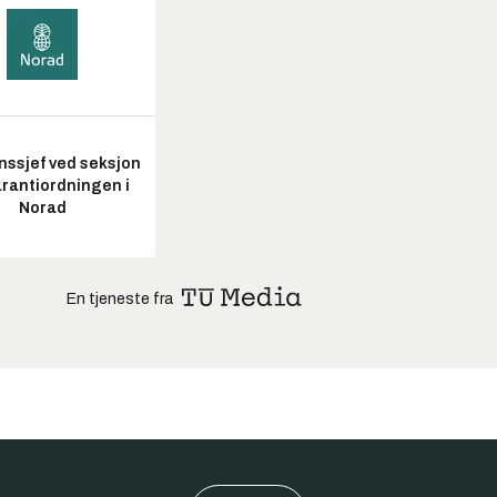
nssjef ved seksjon
arantiordningen i
Norad
En tjeneste fra