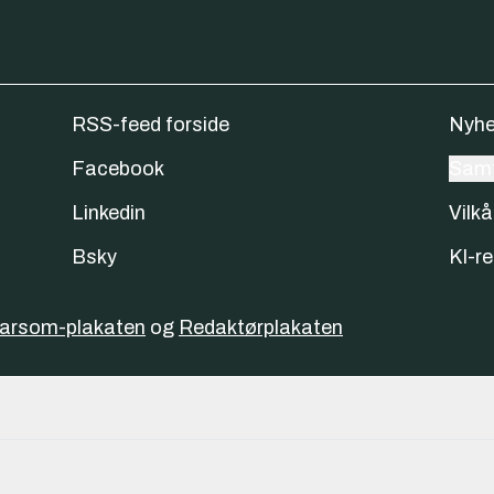
RSS-feed forside
Nyhe
Facebook
Samt
Linkedin
Vilkå
Bsky
KI-re
varsom-plakaten
og
Redaktørplakaten