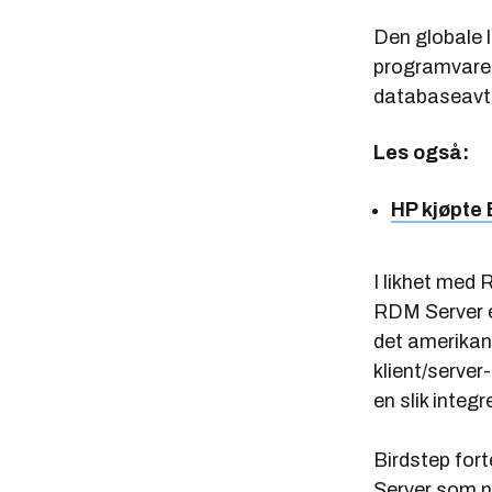
Den globale 
programvare. 
databaseavta
Les også:
HP kjøpte
I likhet me
RDM Server e
det amerikan
klient/server
en slik integr
Birdstep forte
Server som nå