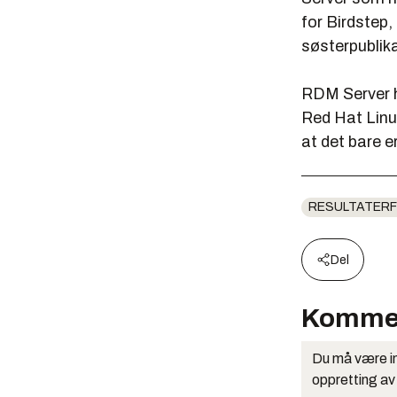
for Birdstep,
søsterpublik
RDM Server h
Red Hat Linux
at det bare e
RESULTATERF
Del
Komme
Du må være in
oppretting av