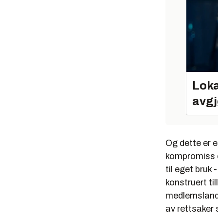
Loka
avgj
Og dette er e
kompromiss om
til eget bruk
konstruert ti
medlemsland 
av rettsaker 