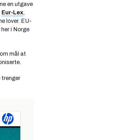
inne en utgave
å
Eur-Lex
,
e lover. EU-
 her i Norge
som mål at
oniserte.
 trenger