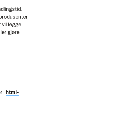
dlingstid.
produsenter,
 vil legge
ler gjøre
r i
html-