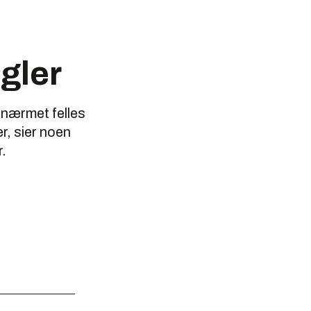
gler
ilnærmet felles
r, sier noen
r.