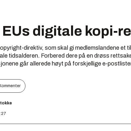
EUs digitale kopi-re
copyright-direktiv, som skal gi medlemslandene et t
tale tidsalderen. Forbered dere på en drøss rettsake
jonene går allerede høyt på forskjellige e-postliste
Kommenter
Stokke
4:27