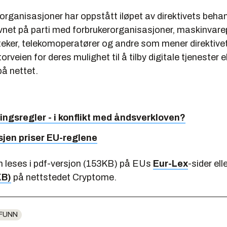
organisasjoner har oppstått iløpet av direktivets behan
vnet på parti med forbrukerorganisasjoner, maskinvare
oteker, telekomoperatører og andre som mener direktivet
rveien for deres mulighet til å tilby digitale tjenester el
på nettet.
ingsregler - i konflikt med åndsverkloven?
jen priser EU-reglene
an leses i pdf-versjon (153KB) på EUs
Eur-Lex
-sider elle
KB)
på nettstedet Cryptome.
FUNN