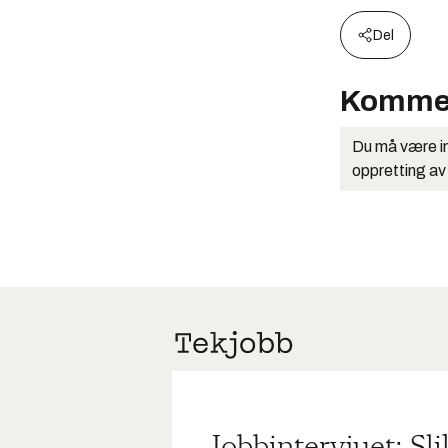
Del
Komme
Du må være in
oppretting av