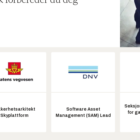
ik forbereder du deg
Seksjo
kkerhetsarkitekt
Software Asset
for g
Skyplattform
Management (SAM) Lead