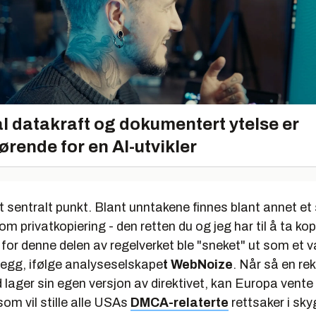
l datakraft og dokumentert ytelse er
ørende for en AI-utvikler
t sentralt punkt. Blant unntakene finnes blant annet et 
 privatkopiering - den retten du og jeg har til å ta ko
 - for denne delen av regelverket ble "sneket" ut som et
llegg, ifølge analyseselskape
t WebNoize
. Når så en re
lager sin egen versjon av direktivet, kan Europa vente
som vil stille alle USAs
DMCA-relaterte
rettsaker i sk