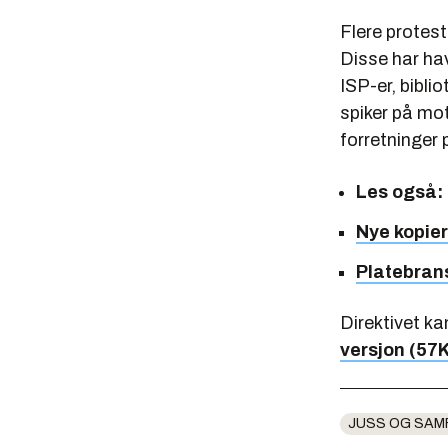
Flere protest
Disse har ha
ISP-er, bibli
spiker på moto
forretninger 
Les også:
Nye kopier
Platebrans
Direktivet k
versjon (57
JUSS OG SAM