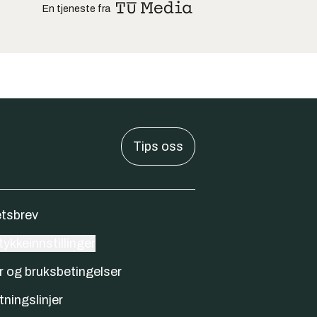
En tjeneste fra
Tips oss
tsbrev
ykkeinnstillinger
r og bruksbetingelser
tningslinjer