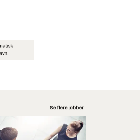
matisk
navn.
Se flere jobber