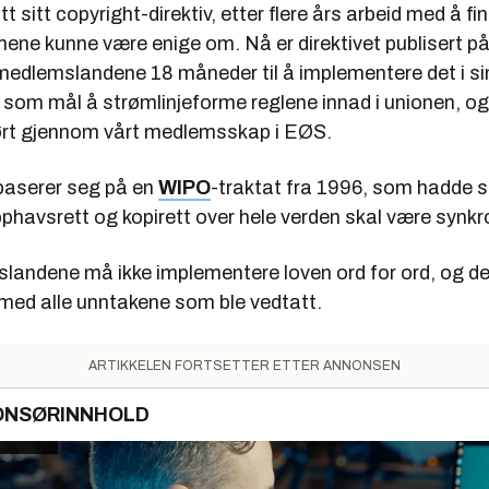
t sitt copyright-direktiv, etter flere års arbeid med å f
ene kunne være enige om. Nå er direktivet publisert p
medlemslandene 18 måneder til å implementere det i sin
r som mål å strømlinjeforme reglene innad i unionen, og
erørt gjennom vårt medlemsskap i EØS.
baserer seg på en
WIPO
-traktat fra 1996, som hadde 
phavsrett og kopirett over hele verden skal være synkr
andene må ikke implementere loven ord for ord, og de
a med alle unntakene som ble vedtatt.
ARTIKKELEN FORTSETTER ETTER ANNONSEN
ONSØRINNHOLD