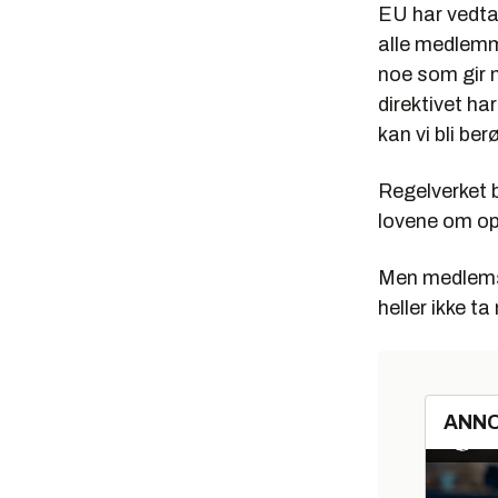
EU har vedtat
alle medlemm
noe som gir 
direktivet ha
kan vi bli b
Regelverket 
lovene om op
Men medlemsl
heller ikke t
ANN