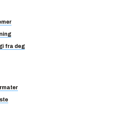
temer
ning
gi fra deg
ormater
gste