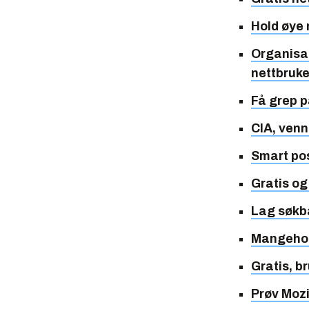
Hold øye
Organisat
nettbruk
Få grep 
CIA, venn
Smart pos
Gratis og
Lag søkba
Mangehod
Gratis, b
Prøv Mozi