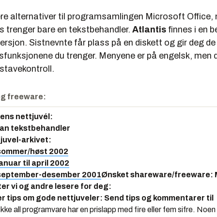
ere alternativer til programsamlingen Microsoft Office
 trenger bare en tekstbehandler.
Atlantis
finnes i en b
ersjon. Sistnevnte får plass på en diskett og gir deg de
sfunksjonene du trenger. Menyene er på engelsk, men d
stavekontroll.
g freeware:
gens nettjuvél:
ean tekstbehandler
juvel-arkivet:
 sommer/høst 2002
anuar til april 2002
 september-desember 2001
Ønsket shareware/freeware: 
ter vi og andre lesere for deg:
er tips om gode nettjuveler: Send tips og kommentarer til
Ikke all programvare har en prislapp med fire eller fem sifre. Noe