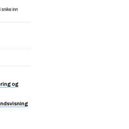
 snike inn
ering og
åndsvisning