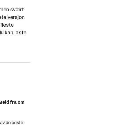
, men svært
etalversjon
 fleste
u kan laste
Meld fra om
n av de beste