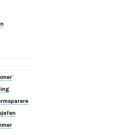
vn
joner
¨
ning
jermsparere
 sjefen
ammer