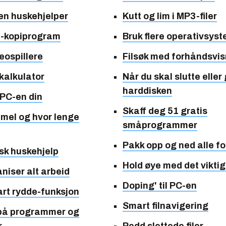
ten huskehjelper
Kutt og lim i MP3-filer
D-kopiprogram
Bruk flere operativsys
eospillere
Filsøk med forhåndsvis
kalkulator
Når du skal slutte eller 
harddisken
 PC-en din
Skaff deg 51 gratis
mel og hvor lenge
småprogrammer
Pakk opp og ned alle f
sk huskehjelp
Hold øye med det vikti
niser alt arbeid
Doping' til PC-en
rt rydde-funksjon
Smart filnavigering
 på programmer og