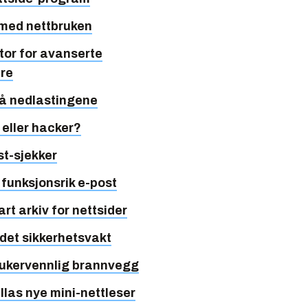
 med nettbruken
or for avanserte
ere
på nedlastingene
 eller hacker?
t-sjekker
 funksjonsrik e-post
rt arkiv for nettsider
et sikkerhetsvakt
rukervennlig brannvegg
llas nye mini-nettleser