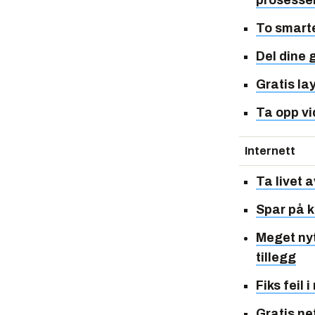
prosesse
To smart
Del dine 
Gratis l
Ta opp vi
Internett
Ta livet 
Spar på k
Meget nyt
tillegg
Fiks feil 
Gratis n