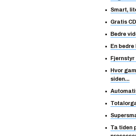
Smart, li
Gratis C
Bedre vid
En bedre 
Fjernstyr
Hvor gam
siden...
Automati
Totalorga
Supersma
Ta tiden