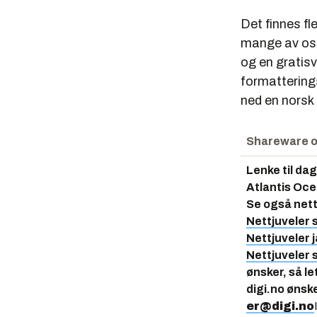
Det finnes fl
mange av oss
og en gratisv
formattering
ned en norsk 
Shareware o
Lenke til da
Atlantis Oc
Se også nett
Nettjuveler
Nettjuveler j
Nettjuveler
ønsker, så le
digi.no ønsk
er@digi.no