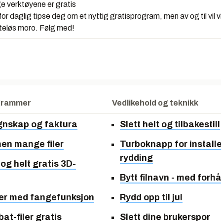
e verktøyene er gratis
for daglig tipse deg om et nyttig gratisprogram, men av og til vil vi
tteløs moro. Følg med!
grammer
Vedlikehold og teknikk
gnskap og faktura
Slett helt og tilbakestill
en mange filer
Turboknapp for install
rydding
og helt gratis 3D-
Bytt filnavn - med forh
ler med fangefunksjon
Rydd opp til jul
at-filer gratis
Slett dine brukerspor