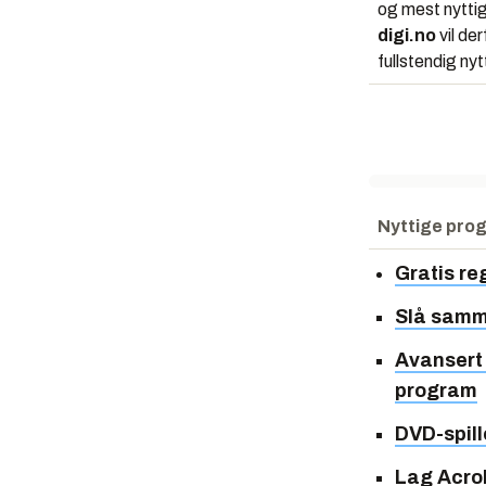
og mest nyttig
digi.no
vil der
fullstendig ny
Nyttige pro
Gratis re
Slå samm
Avansert 
program
DVD-spil
Lag Acrob