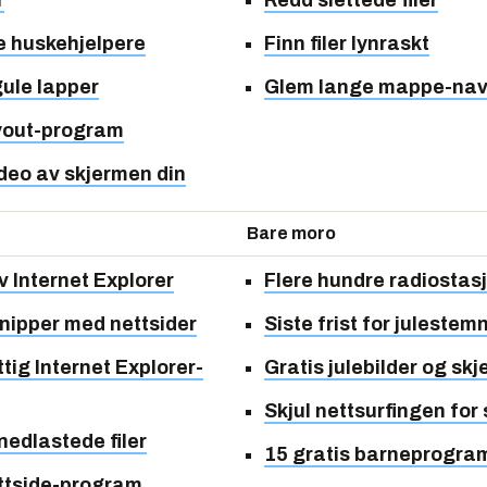
r
Redd slettede filer
e huskehjelpere
Finn filer lynraskt
gule lapper
Glem lange mappe-na
ayout-program
deo av skjermen din
Bare moro
av Internet Explorer
Flere hundre radiostas
nipper med nettsider
Siste frist for julestem
tig Internet Explorer-
Gratis julebilder og sk
Skjul nettsurfingen for
i nedlastede filer
15 gratis barneprogr
ettside-program