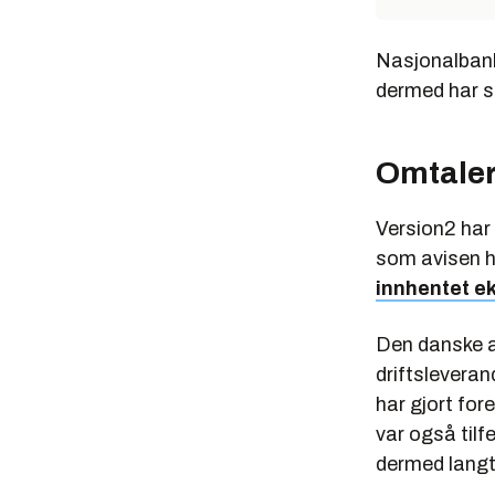
Nasjonalbanke
dermed har s
Omtaler
Version2 har
som avisen h
innhentet ek
Den danske a
driftsleveran
har gjort for
var også til
dermed langt