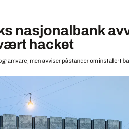
s nasjonalbank avvi
vært hacket
ogramvare, men avviser påstander om installert ba