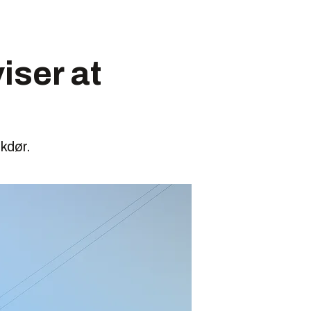
ser at
kdør.