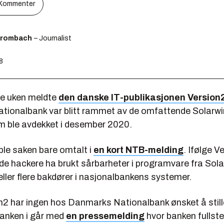
Kommenter
Brombach
– Journalist
18
e uken meldte
den danske IT-publikasjonen Version
ionalbank var blitt rammet av de omfattende Solarwi
 ble avdekket i desember 2020.
 ble saken bare omtalt i
en kort NTB-melding
. Ifølge V
e hackere ha brukt sårbarheter i programvare fra Solar
 eller flere bakdører i nasjonalbankens systemer.
n2 har ingen hos Danmarks Nationalbank ønsket å stille t
anken i går med
en pressemelding
hvor banken fullste