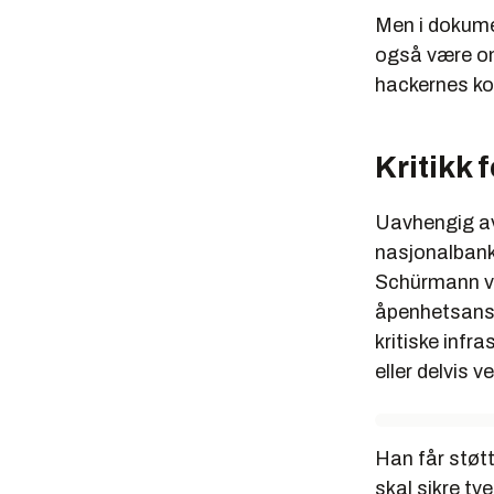
Men i dokum
også være omt
hackernes k
Kritikk
Uavhengig av h
nasjonalbank
Schürmann ve
åpenhetsansv
kritiske infr
eller delvis 
Han får støt
skal sikre t