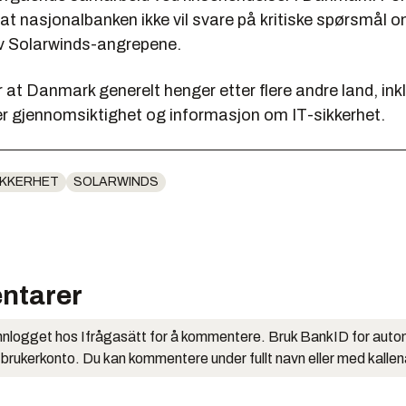
 at nasjonalbanken ikke vil svare på kritiske spørsmål 
v Solarwinds-angrepene.
at Danmark generelt henger etter flere andre land, ink
der gjennomsiktighet og informasjon om IT-sikkerhet.
IKKERHET
SOLARWINDS
ntarer
nlogget hos Ifrågasätt for å kommentere. Bruk BankID for auto
 brukerkonto. Du kan kommentere under fullt navn eller med kalle