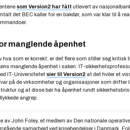
entene
som Version2 har fått
utlevert av nasjonalbank
alt det BEC kaller for en bakdør, som var klar til å re
ommandoer.
 for manglende åpenhet
va som er korrekt, er det flere som stiller seg kritisk ti
ens manglende åpenhet i saken. IT-sikkerhetsprofess
d IT-Universitetet
sier til Version2
at det hviler et vis
ar på de virksomheter og organisasjoner som drifter 
astruktur og at disse bør ha åpenhet rundt sikkerhetsbris
vellykkede angrep.
te av John Foley, et medlem av Den nationale operativ
verrgående samarbeid ved krisehendelser i Danmark. Fo