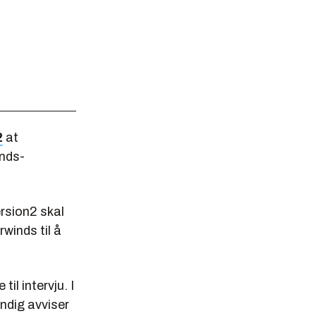
2
at
nds-
ersion2 skal
winds til å
il intervju. I
ndig avviser