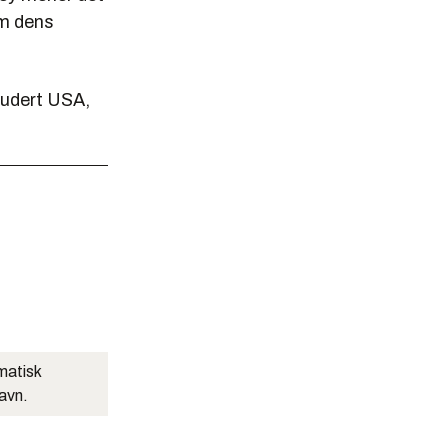
om dens
ludert USA,
matisk
navn.