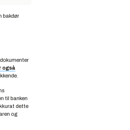
en bakdør
å dokumenter
r også
ekkende.
ns
n til banken
akkurat dette
varen og