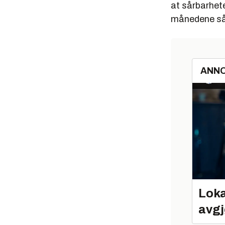
at sårbarhete
månedene så
ANN
Loka
avgj