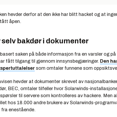
n hevder derfor at den ikke har blitt hacket og at ing
tått åpen.
 selv bakdør i dokumenter
 basert saken på både informasjon fra en varsler og p
ar fått tilgang til gjennom innsynsbegjæringer.
Den ha
spertuttalelser
som omtaler funnene som oppsiktsv
visen hevder at dokumenter skrevet av nasjonalbanke
dør, BEC, omtaler tilfeller hvor Solarwinds-installasjone
espørsler til servere som kontrolleres av hackere. Men 
fellet hos 18.000 andre brukere av Solarwinds-program
 fra enestående.