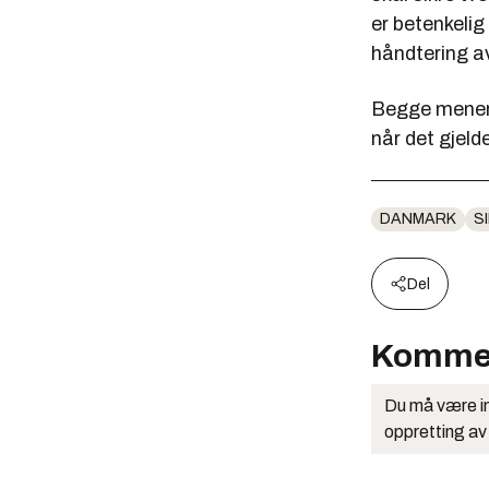
er betenkelig
håndtering a
Begge mener 
når det gjel
DANMARK
S
Del
Komme
Du må være in
oppretting av