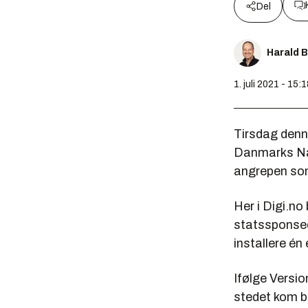
Del
Harald 
1. juli 2021 - 15:
Tirsdag denn
Danmarks Nat
angrepen som
Her i Digi.no
statssponsed
installere én
Ifølge Versio
stedet kom b