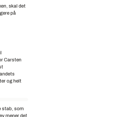
en, skal det
agere på
l
or Carsten
st
landets
ter og helt
e stab, som
ley mener det