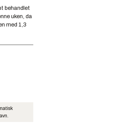
ent behandlet
enne uken, da
en med 1,3
matisk
navn.