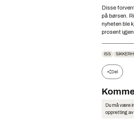
Disse forvent
på børsen. R
nyheten ble 
prosent igjen
ISS
SIKKER
Del
Komme
Du må være in
oppretting av