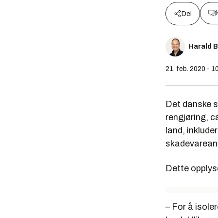
Del
Harald 
21. feb. 2020 - 1
Det danske se
rengjøring, c
land, inklud
skadevarean
Dette opplyse
– For å isole