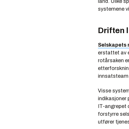
land. Ulike s
systemene vis
Driften 
Selskapets 
erstattet av 
rotårsaken er
etterforsknin
innsatsteam 
Visse systeme
indikasjoner
IT-angrepet 
forstyrre sel
utfører tjene