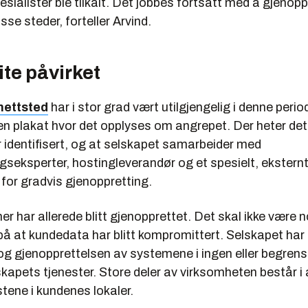
pesialister ble tilkalt. Det jobbes fortsatt med å gjenop
se steder, forteller Arvind.
lite påvirket
nettsted
har i stor grad vært utilgjengelig i denne perio
en plakat hvor det opplyses om angrepet. Der heter det
 identifisert, og at selskapet samarbeider med
gseksperter, hostingleverandør og et spesielt, ekstern
for gradvis gjenoppretting.
r har allerede blitt gjenopprettet. Det skal ikke være 
 på at kundedata har blitt kompromittert. Selskapet ha
og gjenopprettelsen av systemene i ingen eller begrens
skapets tjenester. Store deler av virksomheten består 
stene i kundenes lokaler.