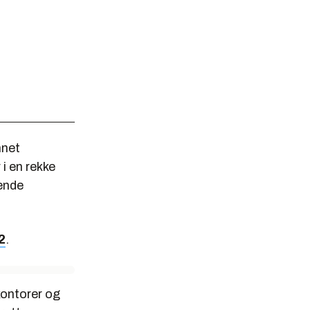
nnet
i en rekke
ende
2
.
kontorer og