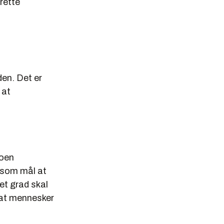
prette
den. Det er
 at
t
noen
r som mål at
et grad skal
i at mennesker