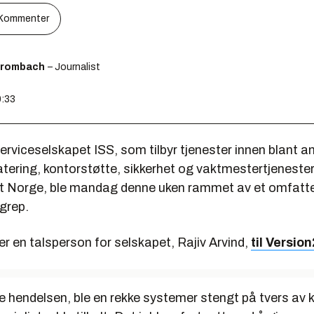
Kommenter
Brombach
– Journalist
0:33
rviceselskapet ISS, som tilbyr tjenester innen blant a
atering, kontorstøtte, sikkerhet og vaktmestertjenester 
ert Norge, ble mandag denne uken rammet av et omfatt
grep.
r en talsperson for selskapet, Rajiv Arvind,
til Version
re hendelsen, ble en rekke systemer stengt på tvers av 