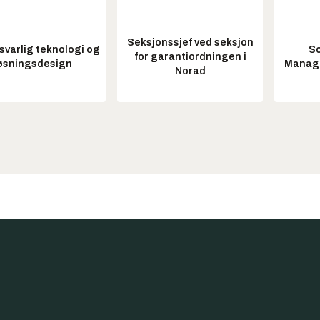
Seksjonssjef ved seksjon
varlig teknologi og
So
for garantiordningen i
øsningsdesign
Manag
Norad