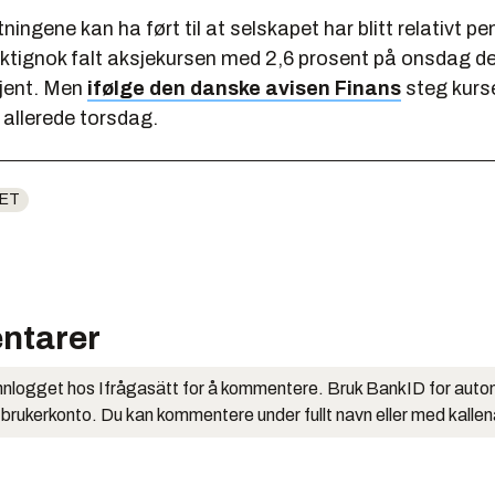
ningene kan ha ført til at selskapet har blitt relativt p
iktignok falt aksjekursen med 2,6 prosent på onsdag d
kjent. Men
ifølge den danske avisen Finans
steg kurs
 allerede torsdag.
HET
ntarer
nlogget hos Ifrågasätt for å kommentere. Bruk BankID for auto
 brukerkonto. Du kan kommentere under fullt navn eller med kalle