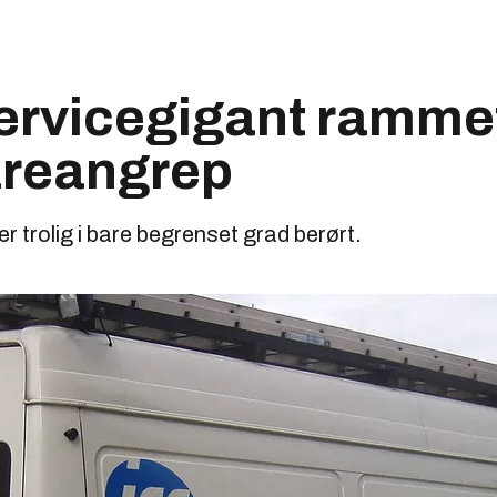
rvicegigant rammet
reangrep
r trolig i bare begrenset grad berørt.