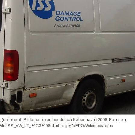
 internt. Bildet er fra en hendelse i København i 2008.
Foto:
<a
ki/File:ISS_VW_LT_%C3%98sterbro.jpg">EPO/Wikimedia</a>