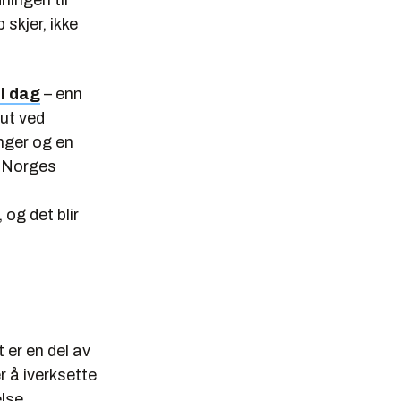
ningen til
 skjer, ikke
i dag
– enn
 ut ved
inger og en
l Norges
 og det blir
 er en del av
 å iverksette
else,