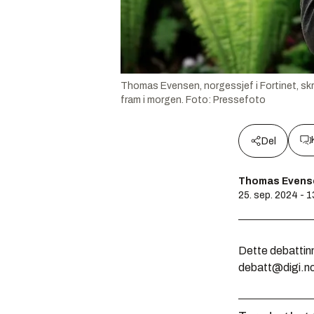
Thomas Evensen, norgessjef i Fortinet, skri
fram i morgen.
Foto:
Pressefoto
Del
Thomas Evensen
25. sep. 2024 - 
Dette debattinn
debatt@digi.n