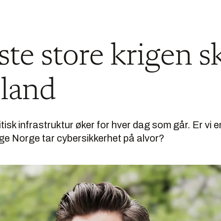
te store krigen s
 land
itisk infrastruktur øker for hver dag som går. Er vi e
ige Norge tar cybersikkerhet på alvor?