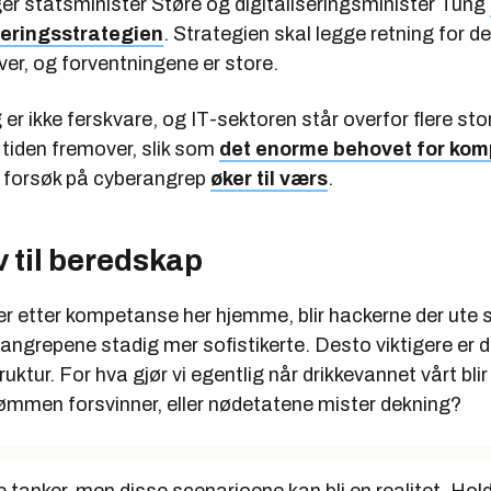
er statsminister Støre og digitaliseringsminister Tung
seringsstrategien
. Strategien skal legge retning for de
er, og forventningene er store.
g er ikke ferskvare, og IT-sektoren står overfor flere sto
i tiden fremover, slik som
det enorme behovet for ko
ll forsøk på cyberangrep
øker til værs
.
 til beredskap
er etter kompetanse her hjemme, blir hackerne der ute 
angrepene stadig mer sofistikerte. Desto viktigere er de
truktur. For hva gjør vi egentlig når drikkevannet vårt bli
rømmen forsvinner, eller nødetatene mister dekning?