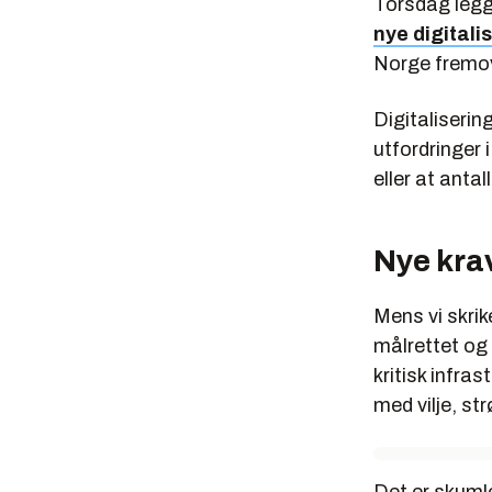
Torsdag legg
nye digitali
Norge fremov
Digitaliserin
utfordringer 
eller at anta
Nye krav
Mens vi skrik
målrettet og 
kritisk infras
med vilje, st