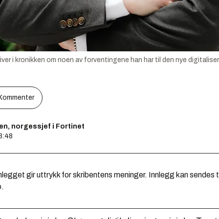
ver i kronikken om noen av forventingene han har til den nye digitalis
Kommenter
, norgessjef i Fortinet
13:48
legget gir uttrykk for skribentens meninger. Innlegg kan sendes ti
o.