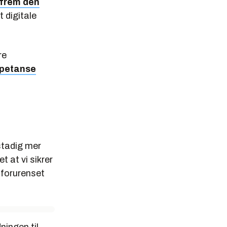
frem den
t digitale
re
mpetanse
stadig mer
t at vi sikrer
r forurenset