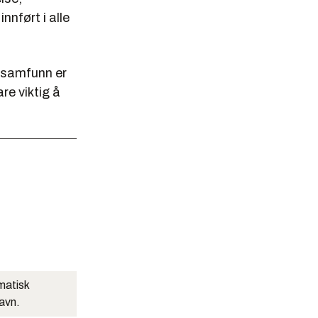
nnført i alle
m samfunn er
are viktig å
matisk
navn.