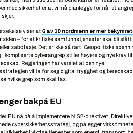
 tanker, men disse scenarioene kan bli en realitet. Hold
er med sikkerhet er at vi må planlegge for
når
et angrep
 skjer.
ersøkelse viser at
6 av 10 nordmenn er mer bekymret 
r siden – for at kritiske samfunnstjenester skal bli slått
ller sabotasje. Det er ikke så rart. Geopolitiske spenn
 i kompliserte cyberangrep stiller høyere og nye krav ti
redskap. Regjeringen har varslet at den nye
gsstrategien vil ta for seg digital trygghet og beredskap,
se hvilke grep som skal tas.
enger bakpå EU
er EU nå på å implementere NIS2-direktivet. Direktivet
ede cybersikkerhetsstrategi, og pålegger virksomheter
ital sikkerhet i viktige tjenester som energi, transport, h