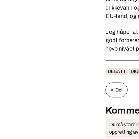
drikkevann og
EU-land, og d
Jeg håper at 
godt forberedt
heve nivået p
DEBATT
DIG
Del
Komme
Du må være in
oppretting av