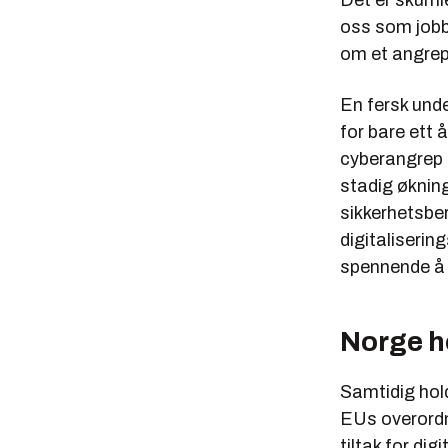
Det er skumle
oss som jobb
om
et angrep
En fersk und
for bare ett å
cyberangrep e
stadig økning
sikkerhetsbe
digitaliserin
spennende å 
Norge h
Samtidig hold
EUs overordn
tiltak for dig