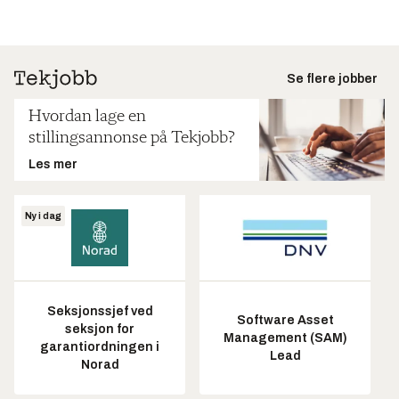
Se flere jobber
Hvordan lage en
stillingsannonse på Tekjobb?
Les mer
Ny i dag
Seksjonssjef ved
Software Asset
seksjon for
Management (SAM)
garantiordningen i
Lead
Norad