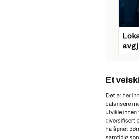
Loka
avgj
Et veiski
Det er her In
balansere me
utvikle innen
diversifiser
ha åpnet dør
samtidig som