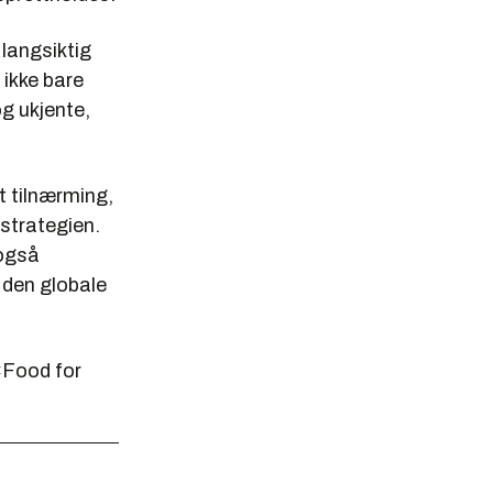
 langsiktig
 ikke bare
g ukjente,
t tilnærming,
tstrategien.
 også
å den globale
 «Food for