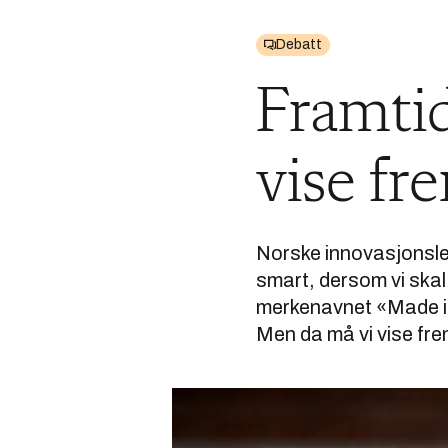
Debatt
Framtid 
vise fr
Norske innovasjonsled
smart, dersom vi skal
merkenavnet «Made in
Men da må vi vise fre