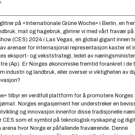
o.
litrer på «Internationale Grüne Woche» i Berlin, en f
ndbruk, mat og hagebruk, glimrer vi med vårt fravær 
Show (CES) 2024 i Las Vegas, en global gigant innen t
av arenaer for internasjonal representasjon kaster et 
ges eksport- og vekststrategi, ledet av næringsministe
tre (Ap). Er Norges økonomiske fremtid forankret i de t
 industri og landbruk, eller overser vi viktigheten av di
ovasjon?
 tilbyr en verdifull plattform for å promotere Norges 
sjømat. Norges engasjement her understreker en bevis
tvikling og innovasjon innenfor disse tradisjonelle nær
r CES som et symbol på teknologisk nyskaping og digi
 arena hvor Norge er påfallende fraværende. Denne