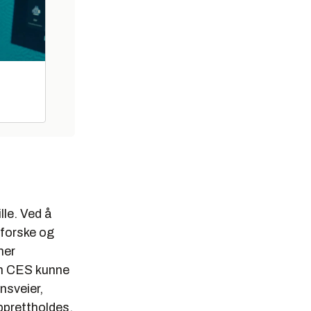
lle. Ved å
tforske og
mer
om CES kunne
nsveier,
pprettholdes.