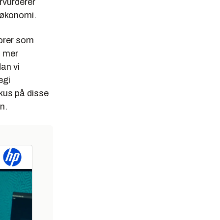
rvurderer
 økonomi.
torer som
t mer
dan vi
egi
okus på disse
n.