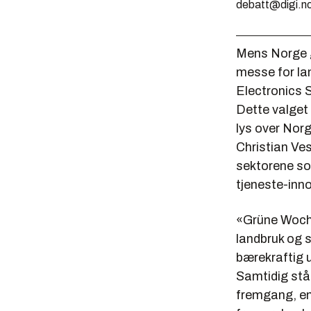
debatt@digi.n
Mens Norge g
messe for la
Electronics 
Dette valget 
lys over Nor
Christian Ves
sektorene som
tjeneste-inn
«Grüne Woche»
landbruk og 
bærekraftig u
Samtidig stå
fremgang, en