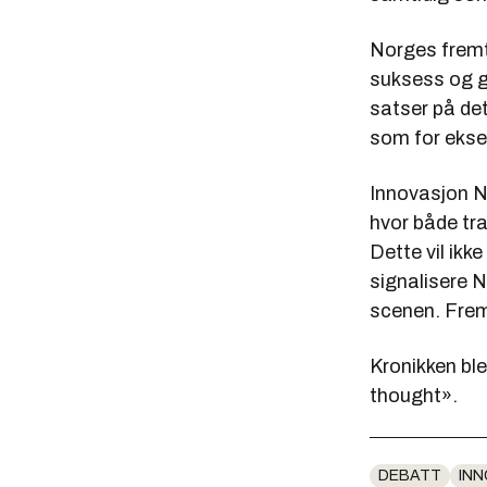
Norges fremti
suksess og g
satser på det
som for eksem
Innovasjon N
hvor både tra
Dette vil ikk
signalisere N
scenen. Frem
Kronikken ble
thought».
DEBATT
IN