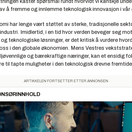
tningen kaster spørsmål rundt hvorvidt vi kanskje unde
av å fremme og innlemme teknologisk innovasjon i vår
mi har lenge vært støttet av sterke, tradisjonelle sek
eindustri. Imidlertid, i en tid hvor verden beveger seg mo
og teknologiske løsninger, er det kritisk å vurdere hvor
 oss i den globale økonomien. Mens Vestres vekststrat
ljøvennlige og bærekraftige næringer, kan et ensidig f
 til tapte muligheter i den teknologisk drevne fremtide
ARTIKKELEN FORTSETTER ETTER ANNONSEN
ONSØRINNHOLD