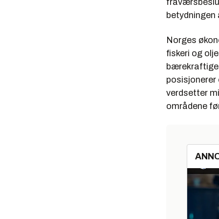
fraværsbeslu
betydningen 
Norges økono
fiskeri og olj
bærekraftige 
posisjonerer
verdsetter mi
områdene føre
ANN