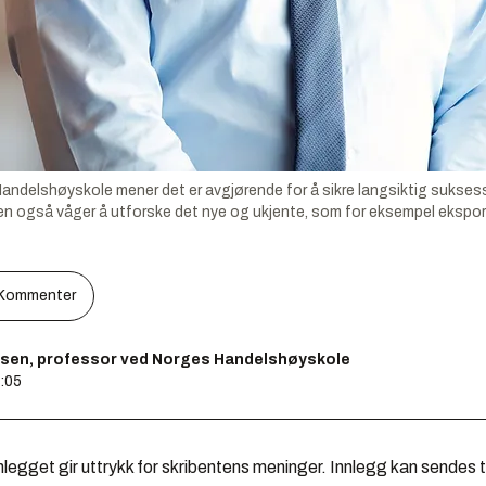
ndelshøyskole mener det er avgjørende for å sikre langsiktig suksess
en også våger å utforske det nye og ukjente, som for eksempel eksport 
Kommenter
ssen, professor ved Norges Handelshøyskole
6:05
legget gir uttrykk for skribentens meninger. Innlegg kan sendes ti