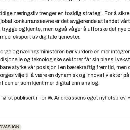
dige næringsliv trenger en tosidig strategi. For å sikre
lobal konkurranseevne er det avgjørende at landet vårt
 trygge og kjente, men også våger å utforske det nye o
pel eksport av digitale tjenester.
orge og næringsministeren bør vurdere en mer integrer
disjonelle og teknologiske sektorer får sin plass i veks
e bare styrke vår posisjon i en bærekraftig fremtid, men
orges vilje til å være en dynamisk og innovativ aktør p
tiden er som kjent mer digital enn analog.
 først publisert i Tor W. Andreassens eget nyhetsbrev,
NOVASJON