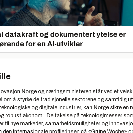
l datakraft og dokumentert ytelse er
ørende for en AI-utvikler
lle
novasjon Norge og næringsministeren står ved et veiski
llom å styrke de tradisjonelle sektorene og samtidig u
 teknologiske og digitale industrier, kan Norge sikre en 
t og robust økonomi. Deltakelse på teknologimesser s
er til nye markeder, samarbeidsmuligheter og innovasjo
 den internasjonale profileringen på «Grüne Woche» o