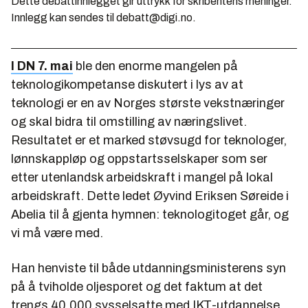
Dette debattinnlegget gir uttrykk for skribentens meninger.
Innlegg kan sendes til debatt@digi.no.
I DN 7. mai
ble den enorme mangelen på
teknologikompetanse diskutert i lys av at
teknologi er en av Norges største vekstnæringer
og skal bidra til omstilling av næringslivet.
Resultatet er et marked støvsugd for teknologer,
lønnskappløp og oppstartsselskaper som ser
etter utenlandsk arbeidskraft i mangel på lokal
arbeidskraft. Dette ledet Øyvind Eriksen Søreide i
Abelia til å gjenta hymnen: teknologitoget går, og
vi må være med.
Han henviste til både utdanningsministerens syn
på å tviholde oljesporet og det faktum at det
trengs 40.000 sysselsatte med IKT-utdannelse