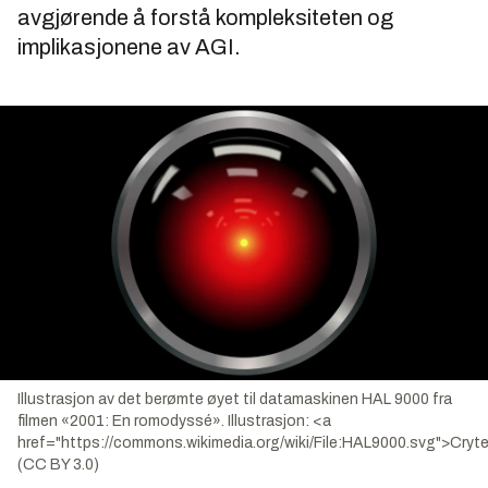
avgjørende å forstå kompleksiteten og
implikasjonene av AGI.
Illustrasjon av det berømte øyet til datamaskinen HAL 9000 fra
filmen «2001: En romodyssé».
Illustrasjon:
<a
href="https://commons.wikimedia.org/wiki/File:HAL9000.svg">Cryte
(CC BY 3.0)