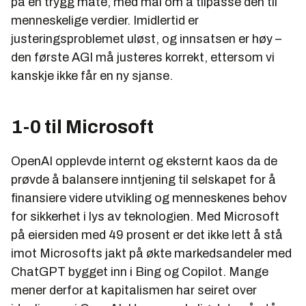
på en trygg måte, med mål om å tilpasse den til
menneskelige verdier. Imidlertid er
justeringsproblemet uløst, og innsatsen er høy –
den første AGI må justeres korrekt, ettersom vi
kanskje ikke får en ny sjanse.
1-0 til Microsoft
OpenAI opplevde internt og eksternt kaos da de
prøvde å balansere inntjening til selskapet for å
finansiere videre utvikling og menneskenes behov
for sikkerhet i lys av teknologien. Med Microsoft
på eiersiden med 49 prosent er det ikke lett å stå
imot Microsofts jakt på økte markedsandeler med
ChatGPT bygget inn i Bing og Copilot. Mange
mener derfor at kapitalismen har seiret over