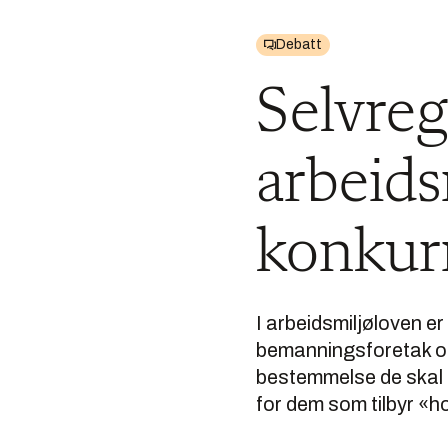
Debatt
Selvreg
arbeids
konkurr
I arbeidsmiljøloven er
bemanningsforetak og 
bestemmelse de skal f
for dem som tilbyr «h