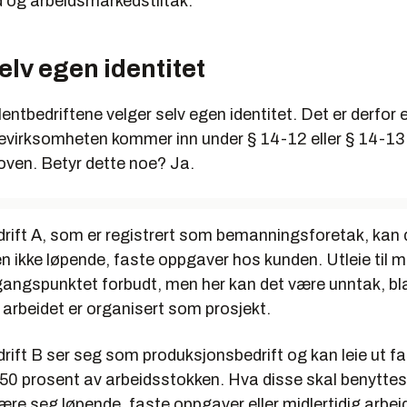
d og arbeidsmarkedstiltak.
elv egen identitet
entbedriftene velger selv egen identitet. Det er derfor e
ievirksomheten kommer inn under § 14-12 eller § 14-13 
oven. Betyr dette noe? Ja.
rift A, som er registrert som bemanningsforetak, kan d
en ikke løpende, faste oppgaver hos kunden. Utleie til mi
tgangspunktet forbudt, men her kan det være unntak, bl
arbeidet er organisert som prosjekt.
ift B ser seg som produksjonsbedrift og kan leie ut fa
 50 prosent av arbeidsstokken. Hva disse skal benyttes 
 være seg løpende, faste oppgaver eller midlertidig arbei