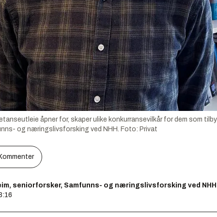
anseutleie åpner for, skaper ulike konkurransevilkår for dem som tilby
unns- og næringslivsforsking ved NHH.
Foto:
Privat
Kommenter
im, seniorforsker, Samfunns- og næringslivsforsking ved NHH
3:16