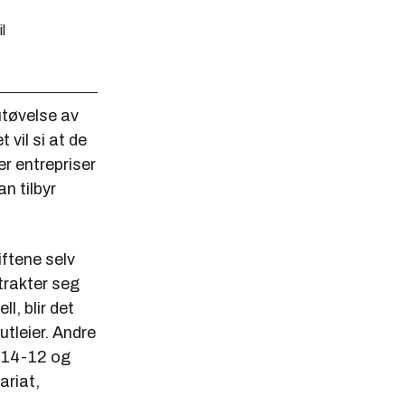
l
utøvelse av
 vil si at de
er entrepriser
n tilbyr
iftene
selv
trakter seg
l, blir det
utleier. Andre
§ 14-12 og
ariat,