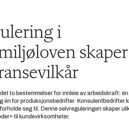
ulering i
miljøloven skaper
ansevilkår
 det to bestemmelser for innleie av arbeidskraft: én
én for produksjonsbedrifter. Konsulentbedrifter ka
orholde seg til. Denne selvreguleringen skaper uli
oder» til kundevirksomheter.