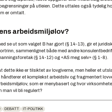
begrensninger på utleien
. Dette uttales også tydelig h
om er omtalt.
ens arbeidsmiljølov?
d se ut som valget B har gjort (§ 14-13), gir et juridis
ortrinn, sammenlignet både med andre konsulentbedrif
manningsforetak (§ 14-12) og «AS meg selv» (§ 1-8).
at dette ikke er tilsiktet av lovgiverne, men heller et uts
håndterer et komplekst arbeidsliv og fragmentert lovve
rbeidsmiljølov, som er menybasert og hvor virksomhete
 man vil bli regulert?
Ø
DEBATT
IT-POLITIKK