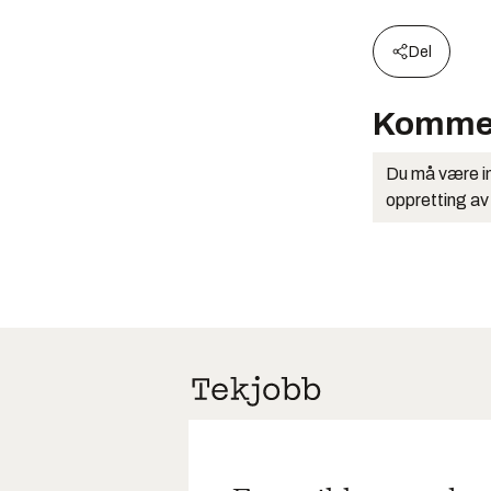
Del
Komme
Du må være in
oppretting av