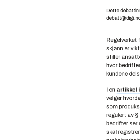
Dette debattinn
debatt@digi.n
Regelverket f
skjønn er vikt
stiller ansat
hvor bedrifte
kundene dels 
I en
artikkel 
velger hvorda
som produksjo
regulert av §
bedrifter se
skal registre