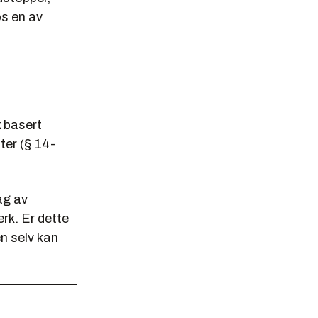
os en av
k basert
ter (§ 14-
lag av
rk. Er dette
n selv kan