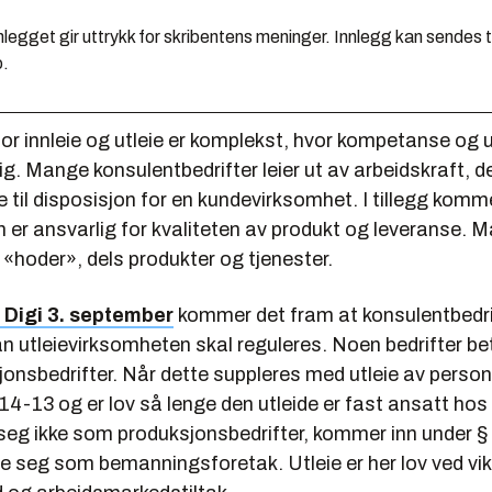
legget gir uttrykk for skribentens meninger. Innlegg kan sendes ti
o.
or innleie og utleie er komplekst, hvor kompetanse og 
ig. Mange konsulentbedrifter leier ut av arbeidskraft, det
te til disposisjon for en kundevirksomhet. I tillegg komm
n er ansvarlig for kvaliteten av produkt og leveranse. Ma
«hoder», dels produkter og tjenester.
i Digi 3. september
kommer det fram at konsulentbedr
n utleievirksomheten skal reguleres. Noen bedrifter be
nsbedrifter. Når dette suppleres med utleie av personel
 14-13 og er lov så lenge den utleide er fast ansatt hos 
r seg ikke som produksjonsbedrifter, kommer inn under 
re seg som bemanningsforetak. Utleie er her lov ved vik