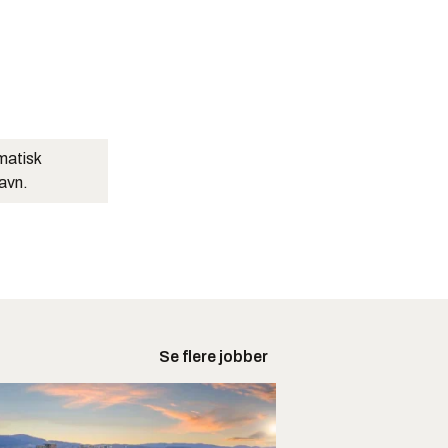
matisk
navn.
Se flere jobber