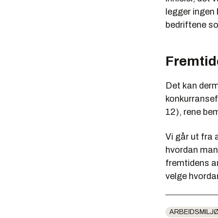
legger
ingen
bedriftene s
Fremtid
Det kan derme
konkurransef
12), rene be
Vi går ut fra 
hvordan man 
fremtidens a
velge hvordan
ARBEIDSMILJ