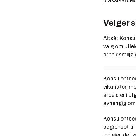
praksisarbei
Velger s
Altså: Konsul
valg om utle
arbeidsmiljøl
Konsulentbed
vikariater, m
arbeid er i u
avhengig om 
Konsulentbedr
begrenset til
innleier, det