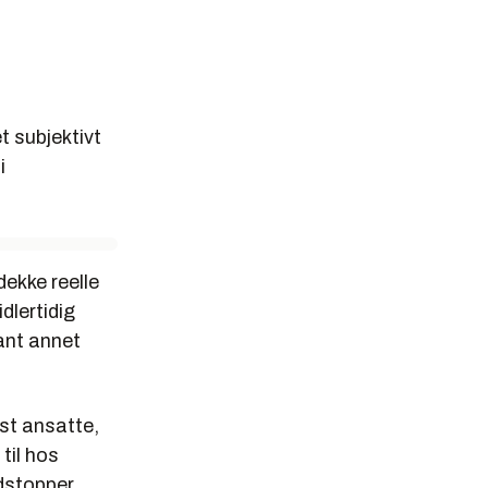
t subjektivt
i
ekke reelle
dlertidig
ant annet
st ansatte,
til hos
dstopper,