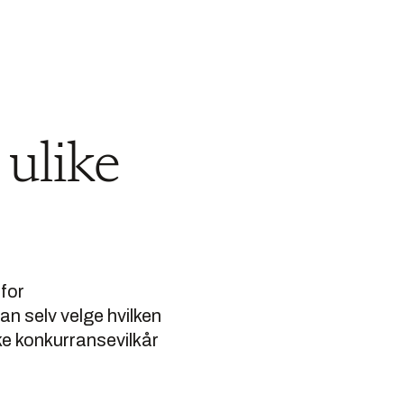
 ulike
 for
n selv velge hvilken
ke konkurransevilkår