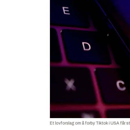
Et lovforslag om å forby Tiktok i USA får stø