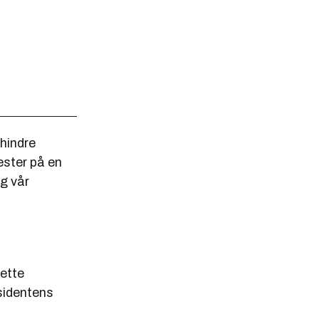
 hindre
ester på en
g vår
dette
esidentens