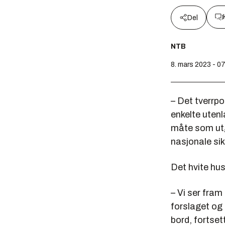
Del
NTB
8. mars 2023 - 0
– Det tverrpo
enkelte utenl
måte som utgj
nasjonale sikk
Det hvite hus
– Vi ser fra
forslaget og 
bord, fortsett