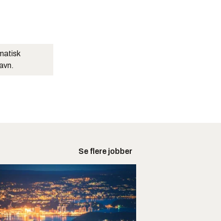
matisk
navn.
Se flere jobber