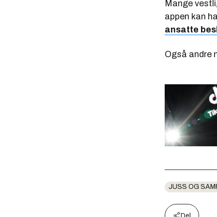
Mange vestli
appen kan ha
ansatte bes
Også andre my
JUSS OG SAM
Del