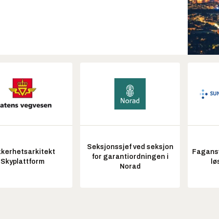
Seksjonssjef ved seksjon
kkerhetsarkitekt
Fagansv
for garantiordningen i
Skyplattform
lø
Norad