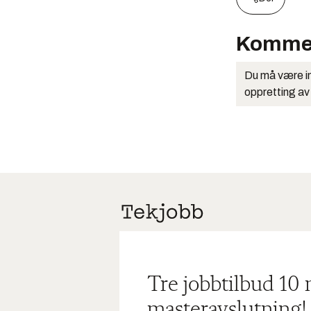
Komme
Du må være in
oppretting av
Tre jobbtilbud 10
masteravslutning!