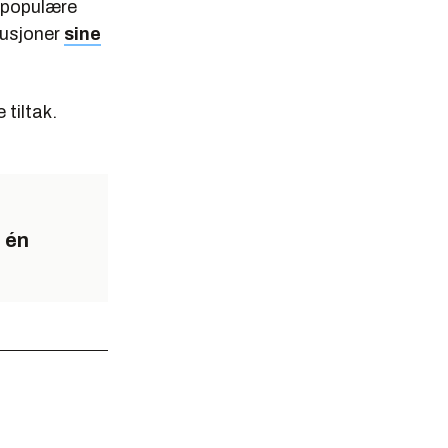
n populære
tusjoner
sine
tiltak.
r én