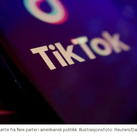
tte fra flere parter i amerikansk politikk.
Illustrasjonsfoto:
Reuters/Da