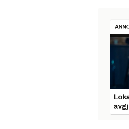
ANN
Loka
avgj