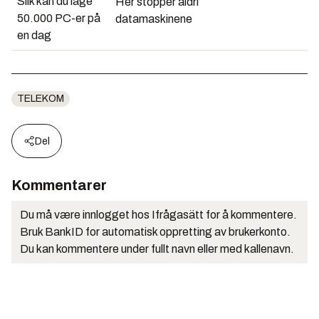
Slik kan du lage
Her stopper aldri
50.000 PC-er på
datamaskinene
en dag
TELEKOM
Del
Kommentarer
Du må være innlogget hos Ifrågasätt for å kommentere.
Bruk BankID for automatisk oppretting av brukerkonto.
Du kan kommentere under fullt navn eller med kallenavn.