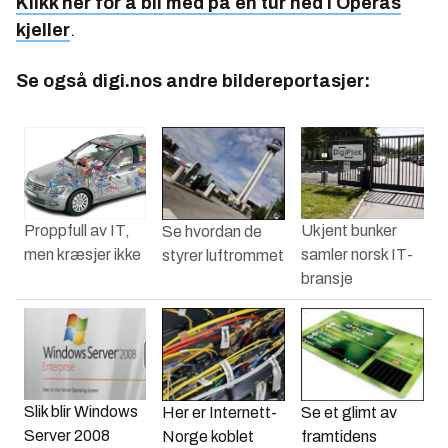
Klikk her for å bli med på en tur ned i Operas
kjeller
.
Se også digi.nos andre bildereportasjer:
Proppfull av IT,
Ukjent bunker
Se hvordan de
men kræsjer ikke
samler norsk IT-
styrer luftrommet
bransje
Slik blir Windows
Her er Internett-
Se et glimt av
Server 2008
Norge koblet
framtidens