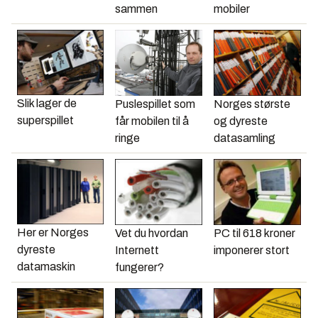
sammen
mobiler
Slik lager de
Puslespillet som
Norges største
superspillet
får mobilen til å
og dyreste
ringe
datasamling
Her er Norges
Vet du hvordan
PC til 618 kroner
dyreste
Internett
imponerer stort
datamaskin
fungerer?