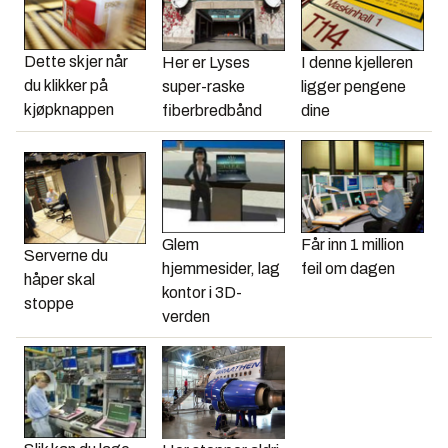
Dette skjer når
Her er Lyses
I denne kjelleren
du klikker på
super-raske
ligger pengene
kjøpknappen
fiberbredbånd
dine
Glem
Får inn 1 million
Serverne du
hjemmesider, lag
feil om dagen
håper skal
kontor i 3D-
stoppe
verden