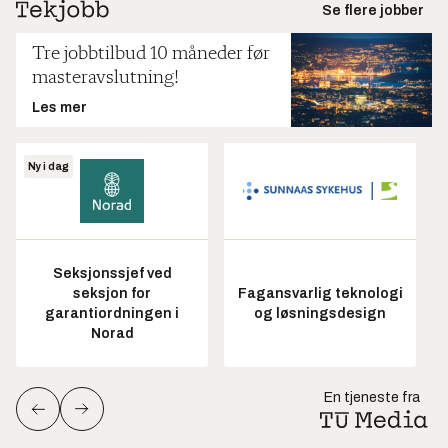
Se flere jobber
Tre jobbtilbud 10 måneder før
masteravslutning!
Les mer
Ny i dag
Seksjonssjef ved
seksjon for
Fagansvarlig teknologi
garantiordningen i
og løsningsdesign
Norad
En tjeneste fra