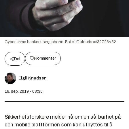
Cyber crime hacker using phone.
Foto:
Colourbox/32726452
Kommenter
Del
Eigil Knudsen
16. sep. 2019 - 08:35
Sikkerhetsforskere melder nå om en sårbarhet på
den mobile plattformen som kan utnyttes til å