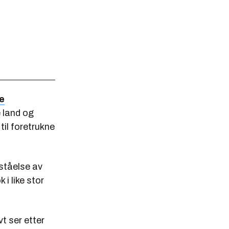
e
e land og
til foretrukne
ståelse av
 i like stor
t ser etter