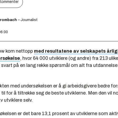
Kommenter
Brombach
– Journalist
06:00
low kom nettopp
med resultatene av selskapets årlig
ersøkelse
, hvor 64 000 utviklere (og andre) fra 213 ulik
ar svart på en lang rekke spørsmål om alt fra utdannelse 
kten med undersøkelsen er å gi arbeidsgivere bedre for
il for å tiltrekke seg de beste utviklerne. Men den vil nok
av utviklere selv.
økelsen er det bare 13,1 prosent av utviklerne som aktiv