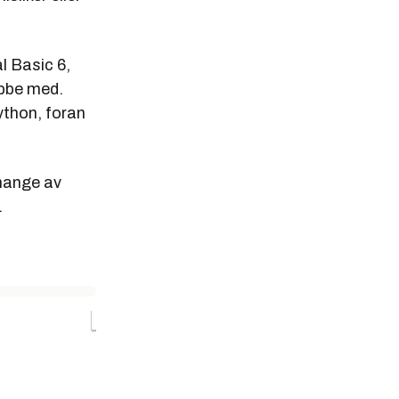
l Basic 6,
obbe med.
ython, foran
 mange av
.