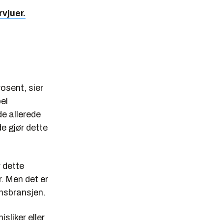
rvjuer.
rosent, sier
el
de allerede
de gjør dette
r dette
r. Men det er
ansbransjen.
sliker eller