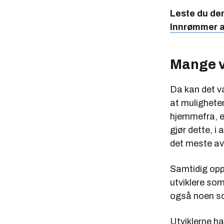
Leste du d
Innrømmer a
Mange v
Da kan det væ
at muligheten
hjemmefra, er
gjør dette, i
det meste av
Samtidig oppg
utviklere som
også noen som
Utviklerne ha