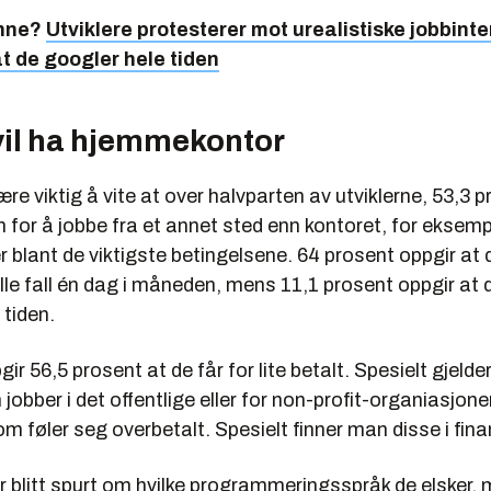
enne?
Utviklere protesterer mot urealistiske jobbinte
t de googler hele tiden
il ha hjemmekontor
re viktig å vite at over halvparten av utviklerne, 53,3 p
 for å jobbe fra et annet sted enn kontoret, for eksemp
 blant de viktigste betingelsene. 64 prosent oppgir at 
 alle fall én dag i måneden, mens 11,1 prosent oppgir at 
 tiden.
ir 56,5 prosent at de får for lite betalt. Spesielt gjelde
 jobber i det offentlige eller for non-profit-organiasjone
 føler seg overbetalt. Spesielt finner man disse i fin
r blitt spurt om hvilke programmeringsspråk de elsker, mi