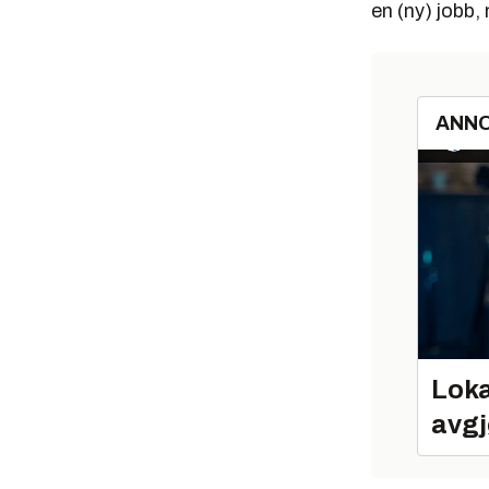
en (ny) jobb, 
ANN
Loka
avgj