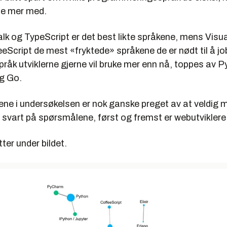
be mer med.
lk og TypeScript er det best likte språkene, mens Visua
eScript de mest «fryktede» språkene de er nødt til å j
pråk utviklerne gjerne vil bruke mer enn nå, toppes av P
og Go.
ene i undersøkelsen er nok ganske preget av at veldig
svart på spørsmålene, først og fremst er webutviklere
ter under bildet.