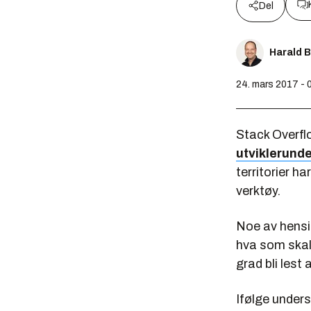
Del
Harald 
24. mars 2017 - 
Stack Overf
utviklerund
territorier h
verktøy.
Noe av hensi
hva som skal t
grad bli lest 
Ifølge unders