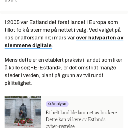
I 2005 var Estland det først landet i Europa som
tillot folk å stemme på nettet i valg. Ved valget på
nasjonalforsamling i mars var
over halvparten av
stemmene digitale
.
Mens dette er en etablert praksis i landet som liker
å kalle seg «E-Estland», er det omstridt mange
steder i verden, blant på grunn av tvil rundt
pålitelighet.
Analyse
Et helt land ble lammet av hackere:
Dette kan vi lære av Estlands
cyber-rystelse