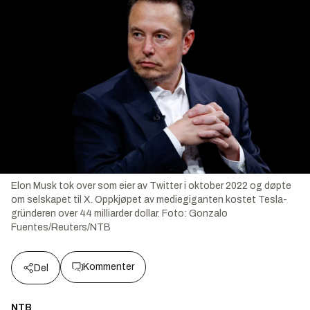
Elon Musk tok over som eier av Twitter i oktober 2022 og døpte
om selskapet til X. Oppkjøpet av mediegiganten kostet Tesla-
gründeren over 44 milliarder dollar.
Foto:
Gonzalo
Fuentes/Reuters/NTB
Kommenter
Del
NTB