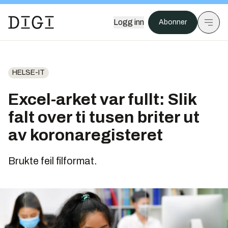
Logg inn
Abonner
HELSE-IT
Excel-arket var fullt: Slik
falt over ti tusen briter ut
av koronaregisteret
Brukte feil filformat.