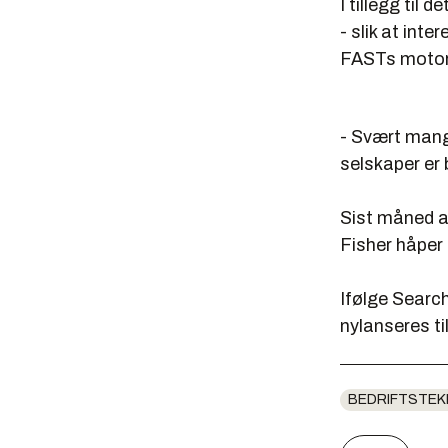
I tillegg til
- slik at inte
FASTs motor 
- Svært mange
selskaper er b
Sist måned a
Fisher håper 
Ifølge Searc
nylanseres ti
BEDRIFTSTEK