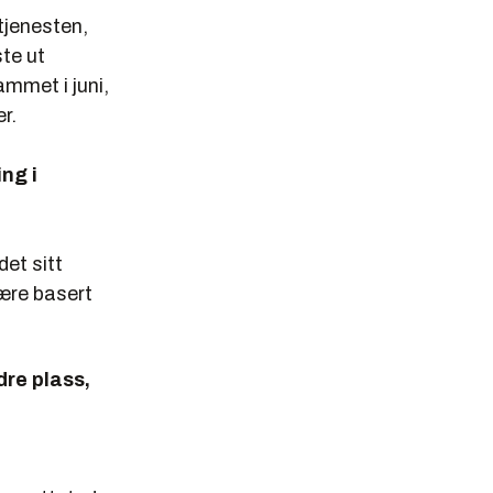
tjenesten,
ste ut
mmet i juni,
r.
ing i
.
det sitt
være basert
dre plass,