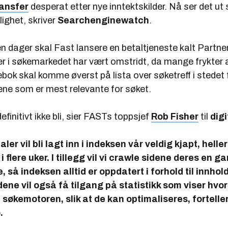
ansfer
desperat etter nye inntektskilder. Nå ser det u
ighet, skriver
Searchenginewatch
.
en dager skal Fast lansere en betaltjeneste kalt Partne
er i søkemarkedet har vært omstridt, da mange frykter 
ok skal komme øverst på lista over søketreff i stedet 
ene som er mest relevante for søket.
definitivt ikke bli, sier FASTs toppsjef
Rob Fisher
til
dig
ler vil bli lagt inn i indeksen vår veldig kjapt, helle
 flere uker. I tillegg vil vi crawle sidene deres en g
e, så indeksen alltid er oppdatert i forhold til innhol
ene vil også få tilgang på statistikk som viser hvo
 søkemotoren, slik at de kan optimaliseres, forteller 
.