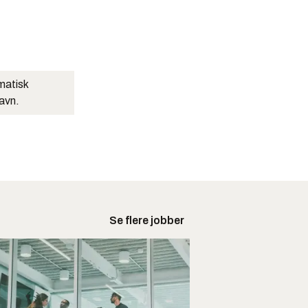
matisk
navn.
Se flere jobber