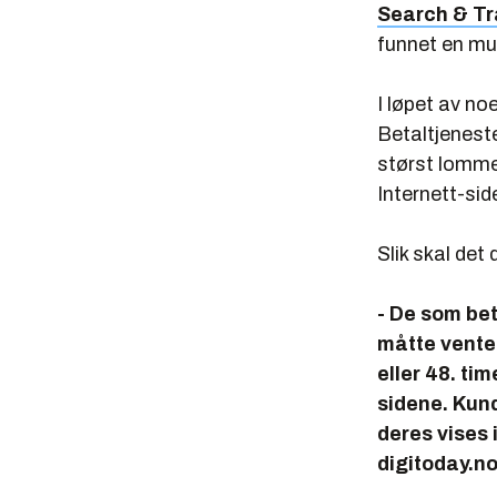
Search & Tr
funnet en mul
I løpet av no
Betaltjenest
størst lommeb
Internett-sid
Slik skal det 
- De som beta
måtte vente i
eller 48. tim
sidene. Kund
deres vises i
digitoday.no