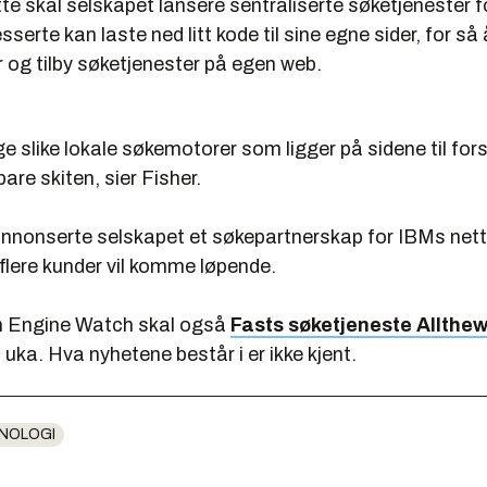
 dette skal selskapet lansere sentraliserte søketjenester 
resserte kan laste ned litt kode til sine egne sider, for så
og tilby søketjenester på egen web.
 slike lokale søkemotorer som ligger på sidene til fors
are skiten, sier Fisher.
nnonserte selskapet et søkepartnerskap for IBMs nett
flere kunder vil komme løpende.
h Engine Watch skal også
Fasts søketjeneste Allthe
l uka. Hva nyhetene består i er ikke kjent.
NOLOGI