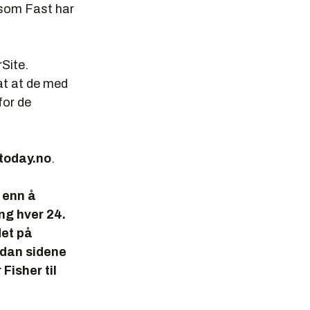
t som Fast har
rSite.
at at de med
for de
itoday.no
.
r enn å
ang hver 24.
det på
rdan sidene
Fisher til