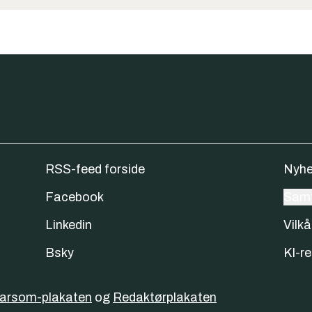
RSS-feed forside
Nyhe
Facebook
Samt
Linkedin
Vilkå
Bsky
KI-re
varsom-plakaten
og
Redaktørplakaten