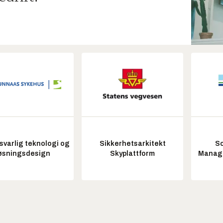
varlig teknologi og
Sikkerhetsarkitekt
So
øsningsdesign
Skyplattform
Manag