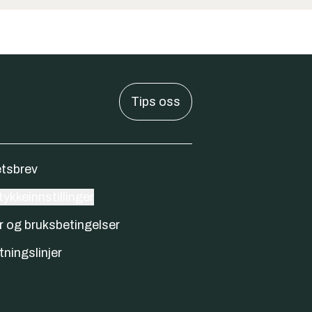
Tips oss
tsbrev
ykkeinnstillinger
r og bruksbetingelser
tningslinjer