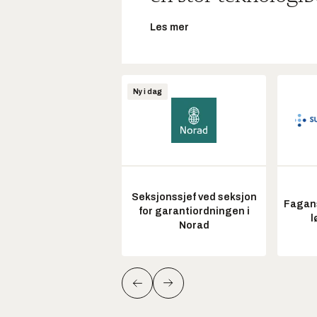
Les mer
Ny i dag
Seksjonssjef ved seksjon
Fagans
for garantiordningen i
l
Norad