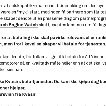
ler at selskapet ikke har sendt børsmelding om den nye 
l være en "myk" start, med noen få partnere som får te
Selskapet sendte ut en pressemelding om partnerprogra
rch Engine Watch
skal tjenesten lanseres om få dage
krer at betaling ikke skal påvirke relevans eller rank
 men tror likevel selskaper vil betale for tjenesten
rked der ute, for folk er villige til å betale for å få innhol
økemotorer på en kvalitativ måte heller enn at det skal 
ter, sier han.
e Kvasirs betaltjenester:
Du kan ikke kjøpe deg be
ner hjelper...
forsvinn fra Kvasir