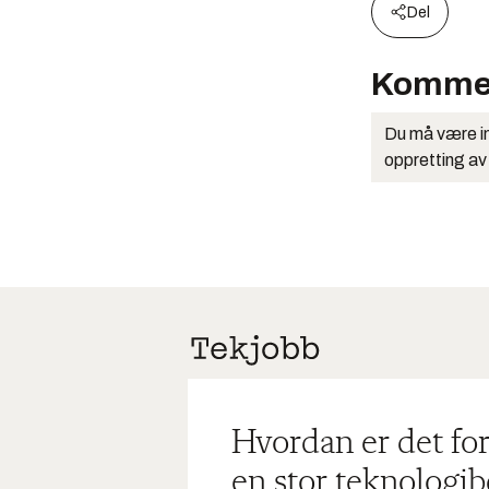
Del
Komme
Du må være in
oppretting av
Hvordan er det for
en stor teknologib