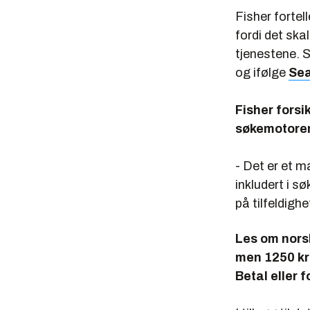
Fisher fortel
fordi det ska
tjenestene. 
og ifølge
Sea
Fisher forsi
søkemotoren,
- Det er et ma
inkludert i s
på tilfeldighe
Les om norsk
men 1250 kro
Betal eller 