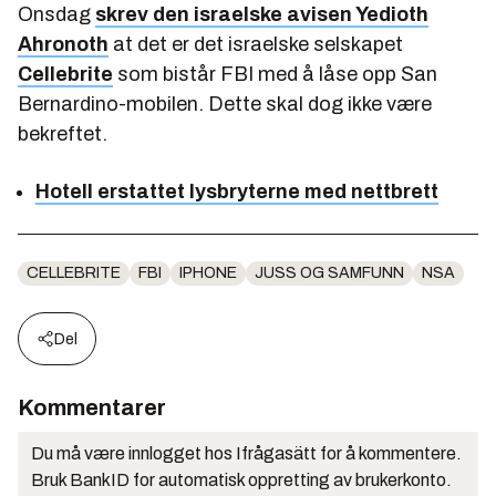
Onsdag
skrev den israelske avisen Yedioth
Ahronoth
at det er det israelske selskapet
Cellebrite
som bistår FBI med å låse opp San
Bernardino-mobilen. Dette skal dog ikke være
bekreftet.
Hotell erstattet lysbryterne med nettbrett
CELLEBRITE
FBI
IPHONE
JUSS OG SAMFUNN
NSA
Del
Kommentarer
Du må være innlogget hos Ifrågasätt for å kommentere.
Bruk BankID for automatisk oppretting av brukerkonto.